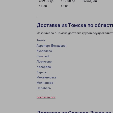
с 09:00 до
с 10:00 до
Выходной
18:00
16:00
Доставка из Томска по област
Из филиала в Томске доставка грузов осуществляет
Томск
Аэропорт Богашево
Кузовлево
Светлый
Лоскутово
Коларова
Курлек
Межениновка
Молчаново
Парабель
показать всё