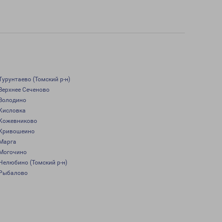
Турунтаево (Томский р-н)
Верхнее Сеченово
Володино
Кисловка
Кожевниково
Кривошеино
Марга
Могочино
Нелюбино (Томский р-н)
Рыбалово