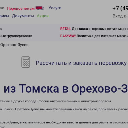
+7 (4
ас
Услуги
Перевозчикам
Вход в
рвисы
Документы
Акции
зы
RETAIL
Доставка в торговые сети и марк
ые грузоперевозки
EASYWAY
Логистика для интернет-магаз
 Орехово-Зуево
Рассчитать и заказать перевозку
 из Томска в Орехово-
а также в другие города России автомобильным и авиатранспортом.
 Томск - Орехово-Зуево вы можете ознакомиться на сайте, произвести расч
ехово-Зуево, в калькуляторе необходимо ввести данные для расчета стоимост
ПЭК.