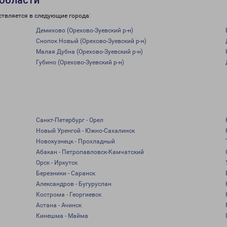
 области
ствляется в следующие города:
Демихово (Орехово-Зуевский р-н)
Снопок Новый (Орехово-Зуевский р-н)
Малая Дубна (Орехово-Зуевский р-н)
Губино (Орехово-Зуевский р-н)
Санкт-Петербург - Орел
Новый Уренгой - Южно-Сахалинск
Новокузнецк - Прохладный
Абакан - Петропавловск-Камчатский
Орск - Иркутск
Березники - Саранск
Александров - Бугуруслан
Кострома - Георгиевск
Астана - Ачинск
Кинешма - Майма