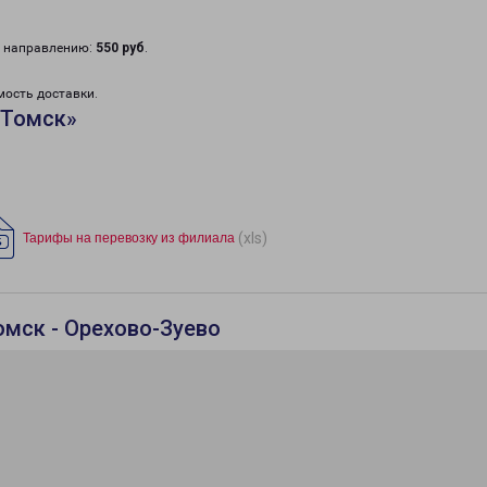
у направлению:
550 руб
.
мость доставки.
«Томск»
(xls)
Тарифы на перевозку из филиала
омск - Орехово-Зуево