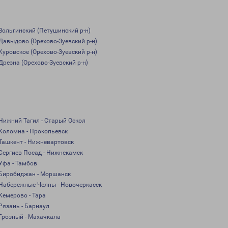
Вольгинский (Петушинский р-н)
Давыдово (Орехово-Зуевский р-н)
Куровское (Орехово-Зуевский р-н)
Дрезна (Орехово-Зуевский р-н)
Нижний Тагил - Старый Оскол
Коломна - Прокопьевск
Ташкент - Нижневартовск
Сергиев Посад - Нижнекамск
Уфа - Тамбов
Биробиджан - Моршанск
Набережные Челны - Новочеркасск
Кемерово - Тара
Рязань - Барнаул
Грозный - Махачкала