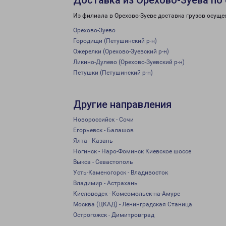
Доставка из Орехово-Зуева по
Из филиала в Орехово-Зуеве доставка грузов осуще
Орехово-Зуево
Городищи (Петушинский р-н)
Ожерелки (Орехово-Зуевский р-н)
Ликино-Дулево (Орехово-Зуевский р-н)
Петушки (Петушинский р-н)
Другие направления
Новороссийск - Сочи
Егорьевск - Балашов
Ялта - Казань
Ногинск - Наро-Фоминск Киевское шоссе
Выкса - Севастополь
Усть-Каменогорск - Владивосток
Владимир - Астрахань
Кисловодск - Комсомольск-на-Амуре
Москва (ЦКАД) - Ленинградская Станица
Острогожск - Димитровград