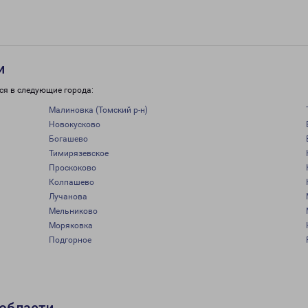
и
ся в следующие города:
Малиновка (Томский р-н)
Новокусково
Богашево
Тимирязевское
Проскоково
Колпашево
Лучанова
Мельниково
Моряковка
Подгорное