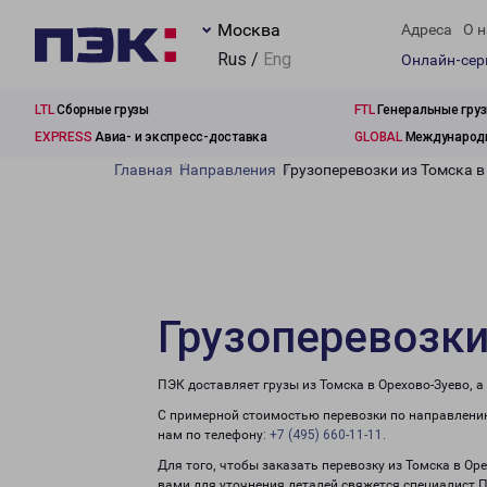
Москва
Адреса
О н
Rus /
Eng
Онлайн-се
LTL
Сборные грузы
FTL
Генеральные гру
EXPRESS
Авиа- и экспресс-доставка
GLOBAL
Международн
Главная
Направления
Грузоперевозки из Томска в
Грузоперевозки
ПЭК доставляет грузы из Томска в Орехово-Зуево, 
С примерной стоимостью перевозки по направлению
нам по телефону:
+7 (495) 660-11-11
.
Для того, чтобы заказать перевозку из Томска в Ор
вами для уточнения деталей свяжется специалист 