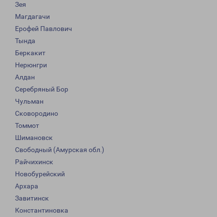
Зея
Магдагачи
Ерофей Павлович
Тында
Беркакит
Нерюнгри
Алдан
Серебряный Бор
Чульман
Сковородино
Томмот
Шимановск
Свободный (Амурская обл.)
Райчихинск
Новобурейский
Архара
Завитинск
Константиновка