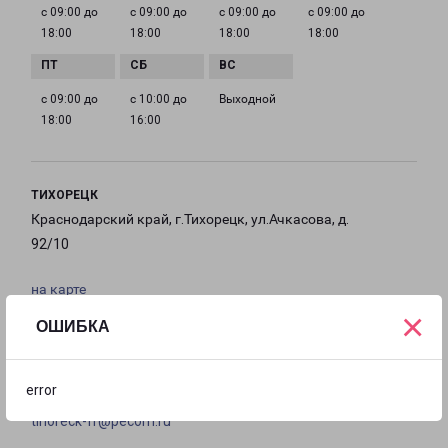
с 09:00 до
с 09:00 до
с 09:00 до
с 09:00 до
18:00
18:00
18:00
18:00
с 09:00 до
с 10:00 до
Выходной
18:00
16:00
ТИХОРЕЦК
Краснодарский край, г.Тихорецк, ул.Ачкасова, д.
92/10
на карте
×
ОШИБКА
ТЕЛЕФОН
8 (861) 969-70-07
error
EMAIL
tihoreck-fr@pecom.ru