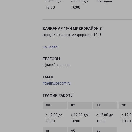
с 09:00 до
с 10:00 до
Выходной
18:00
16:00
КАЧКАНАР 10-Й МИКРОРАЙОН 3
город Качканар, микрорайон 10, 3
на карте
ТЕЛЕФОН
8(3435) 963-838
EMAIL
ntagil@pecom.ru
ГРАФИК РАБОТЫ
с 12:00 до
с 12:00 до
с 12:00 до
с 12:0
18:00
18:00
18:00
18:00