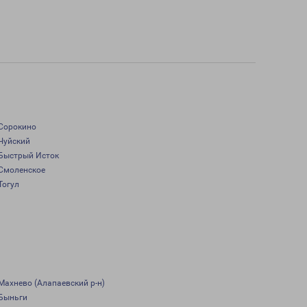
Сорокино
Чуйский
Быстрый Исток
Смоленское
Тогул
Махнево (Алапаевский р-н)
Быньги