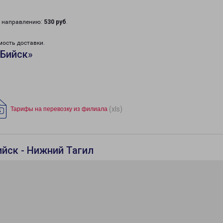
у направлению:
530 руб
.
мость доставки.
«Бийск»
(xls)
Тарифы на перевозку из филиала
йск - Нижний Тагил