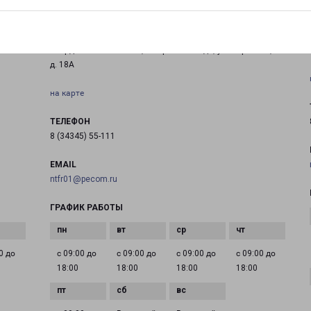
ВЕРХНЯЯ САЛДА
Свердловская область, г. Верхняя Салда, ул. Парковая,
д. 18А
на карте
ТЕЛЕФОН
8 (34345) 55-111
EMAIL
ntfr01@pecom.ru
ГРАФИК РАБОТЫ
0 до
с 09:00 до
с 09:00 до
с 09:00 до
с 09:00 до
18:00
18:00
18:00
18:00