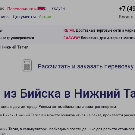
+7 (4
ас
Услуги
Перевозчикам
Вход в
рвисы
Документы
Акции
зы
RETAIL
Доставка в торговые сети и марк
ые грузоперевозки
EASYWAY
Логистика для интернет-магаз
 Нижний Тагил
Рассчитать и заказать перевозку
 из Бийска в Нижний Т
 также в другие города России автомобильным и авиатранспортом.
 Бийск - Нижний Тагил вы можете ознакомиться на сайте, произвести расч
жний Тагил, в калькуляторе необходимо ввести данные для расчета стоимост
ПЭК.