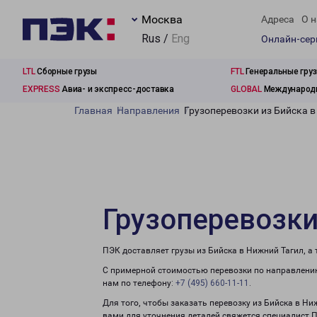
Москва
Адреса
О н
Rus /
Eng
Онлайн-се
LTL
Сборные грузы
FTL
Генеральные гру
EXPRESS
Авиа- и экспресс-доставка
GLOBAL
Международн
Главная
Направления
Грузоперевозки из Бийска в
Грузоперевозки
ПЭК доставляет грузы из Бийска в Нижний Тагил, а
С примерной стоимостью перевозки по направлению
нам по телефону:
+7 (495) 660-11-11
.
Для того, чтобы заказать перевозку из Бийска в Ни
вами для уточнения деталей свяжется специалист 