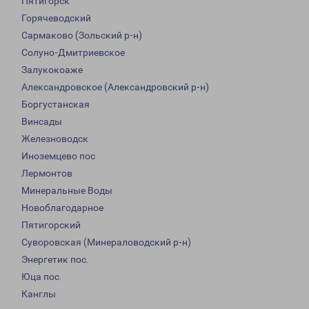
Пятигорск
Горячеводский
Сармаково (Зольский р-н)
Солуно-Дмитриевское
Залукокоаже
Александровское (Александровский р-н)
Боргустанская
Винсады
Железноводск
Иноземцево пос
Лермонтов
Минеральные Воды
Новоблагодарное
Пятигорский
Суворовская (Минераловодский р-н)
Энергетик пос.
Юца пос.
Канглы