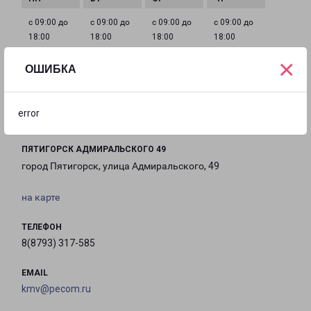
с 09:00 до
с 09:00 до
с 09:00 до
с 09:00 до
18:00
18:00
18:00
18:00
×
ОШИБКА
с 09:00 до
с 10:00 до
Выходной
18:00
15:00
error
ПЯТИГОРСК АДМИРАЛЬСКОГО 49
город Пятигорск, улица Адмиральского, 49
на карте
ТЕЛЕФОН
8(8793) 317-585
EMAIL
kmv@pecom.ru