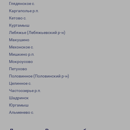
Глядянское с.
Каргаполье р.п.
Кетово с.
Куртамыш
Лебяжье (Лебяжьевский р-н)
Макушино
Мехонское с.
Мишкино р.п.
Мокроусово
Петухово
Половинное (Половинский р-н)
Целинное с.
Частоозерье р.п.
Шадринск
Юргамыш
Альменево с.