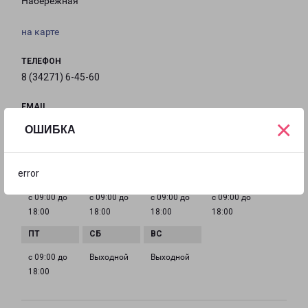
Набережная
на карте
ТЕЛЕФОН
8 (34271) 6-45-60
EMAIL
×
kungur-fr@pecom.ru
ОШИБКА
ГРАФИК РАБОТЫ
error
с 09:00 до
с 09:00 до
с 09:00 до
с 09:00 до
18:00
18:00
18:00
18:00
с 09:00 до
Выходной
Выходной
18:00