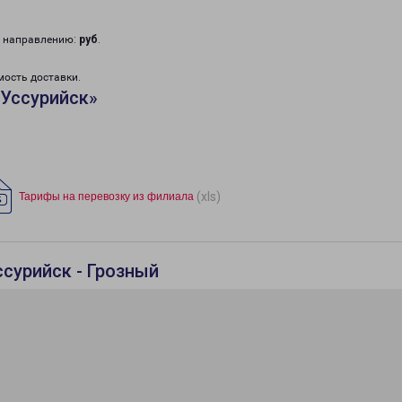
у направлению:
руб
.
мость доставки.
«Уссурийск»
(xls)
Тарифы на перевозку из филиала
сурийск - Грозный