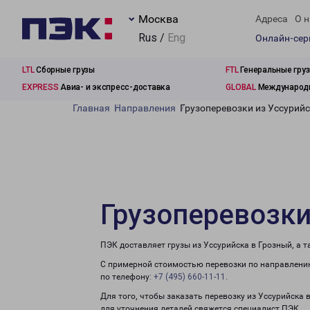
Москва
Адреса
О н
Rus /
Eng
Онлайн-се
LTL
Сборные грузы
FTL
Генеральные гру
EXPRESS
Авиа- и экспресс-доставка
GLOBAL
Международн
Главная
Направления
Грузоперевозки из Уссурий
Грузоперевозки
ПЭК доставляет грузы из Уссурийска в Грозный, а 
С примерной стоимостью перевозки по направлению
по телефону:
+7 (495) 660-11-11
.
Для того, чтобы заказать перевозку из Уссурийска 
для уточнения деталей свяжется специалист ПЭК.