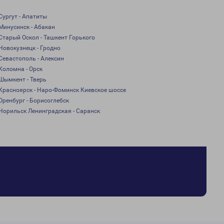
Сургут - Апатиты
Минусинск - Абакан
Старый Оскол - Ташкент Горького
Новокузнецк - Гродно
Севастополь - Алексин
Коломна - Орск
Шымкент - Тверь
Красноярск - Наро-Фоминск Киевское шоссе
Оренбург - Борисоглебск
Норильск Ленинградская - Саранск