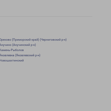
Орехово (Приморский край) (Черниговский р-н)
Анучино (Анучинский р-н)
Камень-Рыболов
Яковлевка (Яковлевский р-н)
Новошахтинский