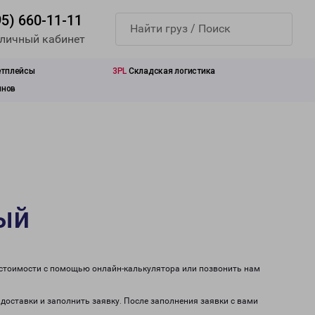
95) 660-11-11
 личный кабинет
етплейсы
3PL
Складская логистика
инов
ный
т стоимости с помощью онлайн-калькулятора или позвонить нам
 доставки и заполнить заявку. После заполнения заявки с вами