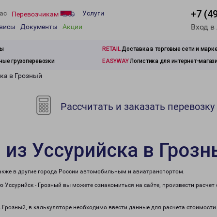
+7 (4
ас
Услуги
Перевозчикам
Вход в
рвисы
Документы
Акции
зы
RETAIL
Доставка в торговые сети и марк
ые грузоперевозки
EASYWAY
Логистика для интернет-магаз
ска в Грозный
Рассчитать и заказать перевозку
 из Уссурийска в Гроз
также в другие города России автомобильным и авиатранспортом.
 Уссурийск - Грозный вы можете ознакомиться на сайте, произвести расче
в Грозный, в калькуляторе необходимо ввести данные для расчета стоимости