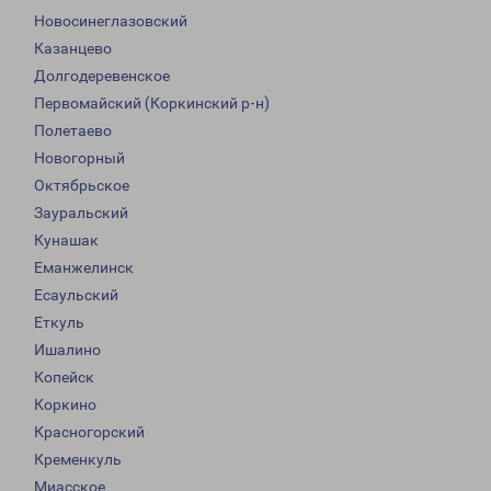
Новосинеглазовский
Казанцево
Долгодеревенское
Первомайский (Коркинский р-н)
Полетаево
Новогорный
Октябрьское
Зауральский
Кунашак
Еманжелинск
Есаульский
Еткуль
Ишалино
Копейск
Коркино
Красногорский
Кременкуль
Миасское