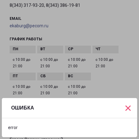
8(343) 317-93-20, 8(343) 386-19-81
EMAIL
ekaburg@pecom.ru
ГРАФИК РАБОТЫ
с 10:00 до
с 10:00 до
с 10:00 до
с 10:00 до
21:00
21:00
21:00
21:00
с 10:00 до
с 10:00 до
с 10:00 до
21:00
21:00
21:00
×
ОШИБКА
ЕКАТЕРИНБУРГ ГЕРОЕВ РОССИИ 2
Россия, Свердловская область, город
error
Екатеринбург, Железнодорожный район, улица