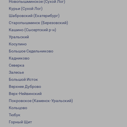
Новопышминское (Сухой Лог)
Курьи (Сухой Лог)
Шабровский (Екатерибург)
Старопышминск (Березовский)
Кашино (Сысертский р-н)
Уральский
Косулино
Большое Седельниково
Кадниково
Северка
Залесье
Большой Исток
Верхнее Дуброво
Верх-Нейвинский
Покровское (Каменск-Уральский)
Кольцово
Тюбук
Горный Щит