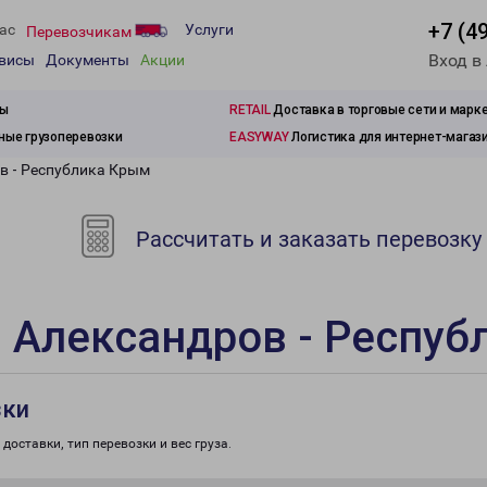
+7 (4
ас
Услуги
Перевозчикам
Вход в
рвисы
Документы
Акции
зы
RETAIL
Доставка в торговые сети и марк
ые грузоперевозки
EASYWAY
Логистика для интернет-магаз
в - Республика Крым
Рассчитать и заказать перевозку
 Александров - Респу
зки
доставки, тип перевозки и вес груза.