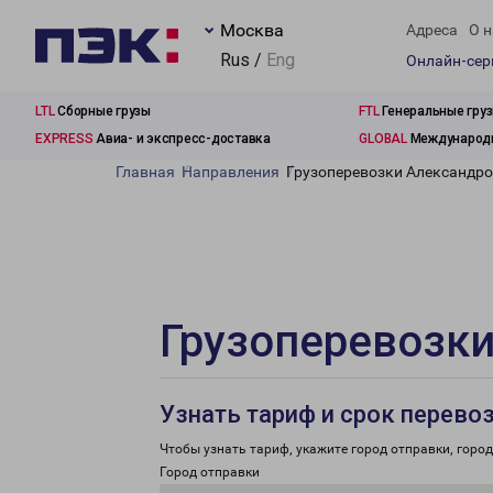
Москва
Адреса
О н
Rus /
Eng
Онлайн-се
LTL
Сборные грузы
FTL
Генеральные гру
EXPRESS
Авиа- и экспресс-доставка
GLOBAL
Международн
Главная
Направления
Грузоперевозки Александро
Грузоперевозки
Узнать тариф и срок перево
Чтобы узнать тариф, укажите город отправки, город 
Город отправки