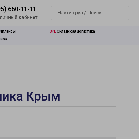
95) 660-11-11
 личный кабинет
етплейсы
3PL
Складская логистика
инов
блика Крым