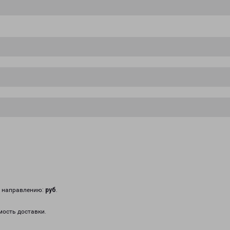
у направлению:
руб
.
мость доставки.