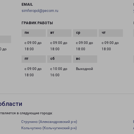
EMAIL
simferopol@pecom.ru
ГРАФИК РАБОТЫ
с 09:00 до
с 09:00 до
с 09:00 до
с 09:00 до
0 до
18:00
18:00
18:00
18:00
с 09:00 до
с 10:00 до
Выходной
18:00
16:00
области
ствляется в следующие города:
Струнино (Александровский р-н)
Кольчугино (Кольчугинский р-н)