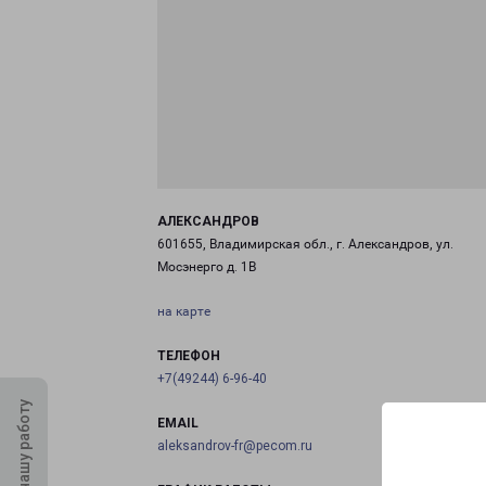
АЛЕКСАНДРОВ
601655, Владимирская обл., г. Александров, ул.
Мосэнерго д. 1В
на карте
ТЕЛЕФОН
+7(49244) 6-96-40
Оцените нашу работу
EMAIL
aleksandrov-fr@pecom.ru