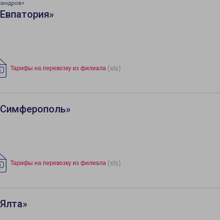
сандров»
«Евпатория»
(xls)
Тарифы на перевозку из филиала
«Симферополь»
(xls)
Тарифы на перевозку из филиала
«Ялта»