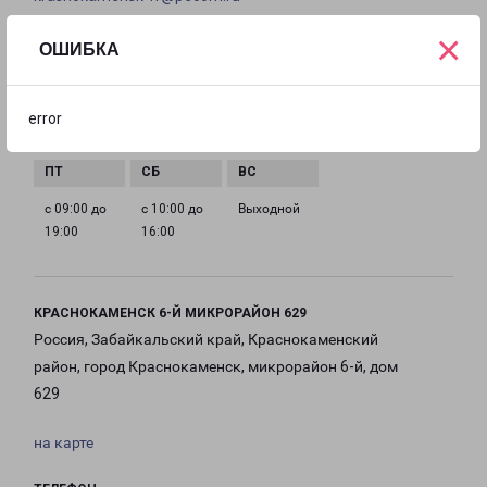
×
ГРАФИК РАБОТЫ
ОШИБКА
с 09:00 до
с 09:00 до
с 09:00 до
с 09:00 до
error
19:00
19:00
19:00
19:00
с 09:00 до
с 10:00 до
Выходной
19:00
16:00
КРАСНОКАМЕНСК 6-Й МИКРОРАЙОН 629
Россия, Забайкальский край, Краснокаменский
район, город Краснокаменск, микрорайон 6-й, дом
629
на карте