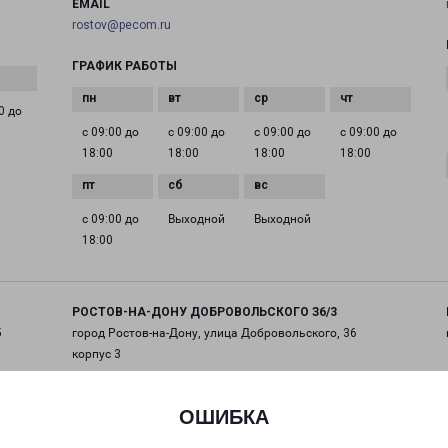
EMAIL
rostov@pecom.ru
ГРАФИК РАБОТЫ
0 до
с 09:00 до
с 09:00 до
с 09:00 до
с 09:00 до
18:00
18:00
18:00
18:00
с 09:00 до
Выходной
Выходной
18:00
РОСТОВ-НА-ДОНУ ДОБРОВОЛЬСКОГО З6/3
5
город Ростов-на-Дону, улица Добровольского, 36
корпус 3
на карте
ОШИБКА
ТЕЛЕФОН