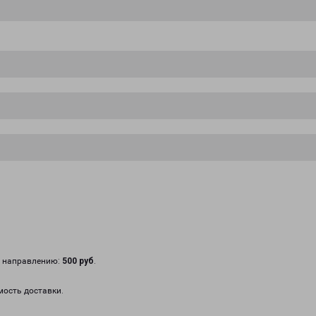
у направлению:
500 руб
.
мость доставки.