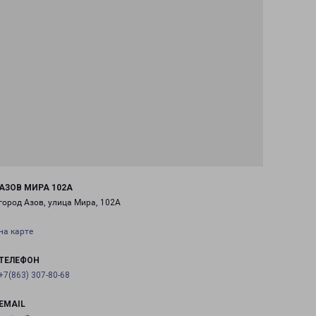
АЗОВ МИРА 102А
город Азов, улица Мира, 102А
на карте
ТЕЛЕФОН
+7(863) 307-80-68
EMAIL