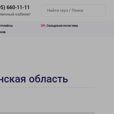
95) 660-11-11
 личный кабинет
етплейсы
3PL
Складская логистика
инов
нская область