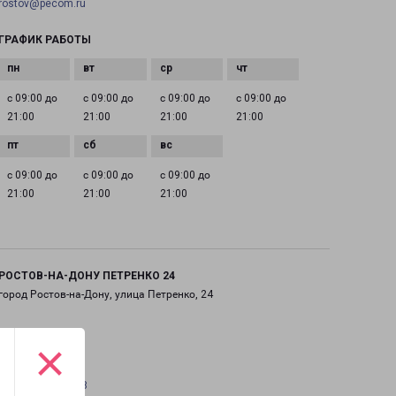
rostov@pecom.ru
ГРАФИК РАБОТЫ
с 09:00 до
с 09:00 до
с 09:00 до
с 09:00 до
21:00
21:00
21:00
21:00
с 09:00 до
с 09:00 до
с 09:00 до
21:00
21:00
21:00
РОСТОВ-НА-ДОНУ ПЕТРЕНКО 24
город Ростов-на-Дону, улица Петренко, 24
на карте
×
ТЕЛЕФОН
+7(863) 307-80-68