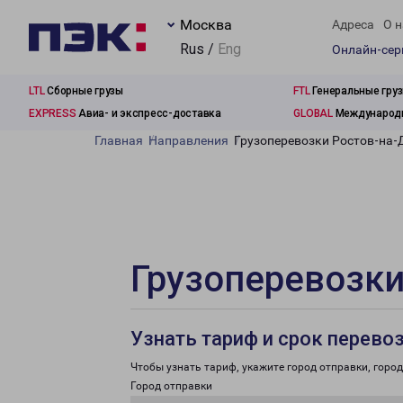
Москва
Адреса
О н
Rus /
Eng
Онлайн-се
LTL
Сборные грузы
FTL
Генеральные гру
EXPRESS
Авиа- и экспресс-доставка
GLOBAL
Международн
Главная
Направления
Грузоперевозки Ростов-на-
Грузоперевозки
Узнать тариф и срок перево
Чтобы узнать тариф, укажите город отправки, город 
Город отправки