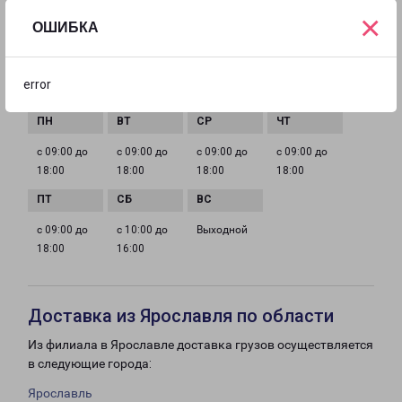
×
ОШИБКА
EMAIL
kurgan@pecom.ru
error
ГРАФИК РАБОТЫ
с 09:00 до
с 09:00 до
с 09:00 до
с 09:00 до
18:00
18:00
18:00
18:00
с 09:00 до
с 10:00 до
Выходной
18:00
16:00
Доставка из Ярославля по области
Из филиала в Ярославле доставка грузов осуществляется
в следующие города:
Ярославль