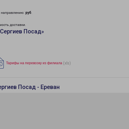
у направлению:
руб
.
мость доставки.
«Сергиев Посад»
(xls)
Тарифы на перевозку из филиала
ргиев Посад - Ереван