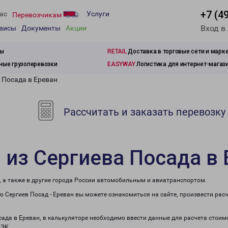
+7 (4
ас
Услуги
Перевозчикам
Вход в
рвисы
Документы
Акции
зы
RETAIL
Доставка в торговые сети и марк
ые грузоперевозки
EASYWAY
Логистика для интернет-магаз
 Посада в Ереван
Рассчитать и заказать перевозку
 из Сергиева Посада в 
, а также в другие города России автомобильным и авиатранспортом.
 Сергиев Посад - Ереван вы можете ознакомиться на сайте, произвести рас
сада в Ереван, в калькуляторе необходимо ввести данные для расчета стоим
ПЭК.