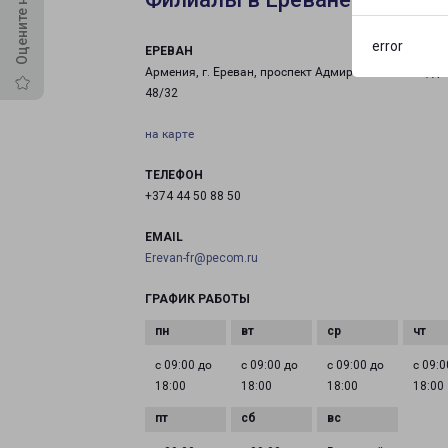
error
ЕРЕВАН
Армения, г. Ереван, проспект Адмирала Исакова, д.
48/32
на карте
ТЕЛЕФОН
+374 44 50 88 50
EMAIL
Erevan-fr@pecom.ru
ГРАФИК РАБОТЫ
с 09:00 до
с 09:00 до
с 09:00 до
с 09:0
18:00
18:00
18:00
18:00