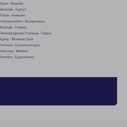
Курск - Бишкек
Могилев - Сургут
Псков - Алексин
Новороссийск - Воскресенск
Вологда - Гомель
Ленинградская Станица - Пермь
Адлер - Великие Луки
Ногинск - Солнечногорск
Нальчик - Майкоп
Батайск - Буденновск