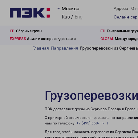
Москва
Адреса
О н
Rus /
Eng
Онлайн-се
LTL
Сборные грузы
FTL
Генеральные гру
EXPRESS
Авиа- и экспресс-доставка
GLOBAL
Международн
Главная
Направления
Грузоперевозки из Сергиева
Грузоперевозки
ПЭК доставляет грузы из Сергиева Посада в Ереван
С примерной стоимостью перевозки по направлению
нам по телефону:
+7 (495) 660-11-11
.
Для того, чтобы заказать перевозку из Сергиева По
вами для уточнения деталей свяжется специалист 