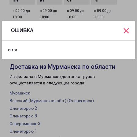
с 09:00 до
с 09:00 до
с 09:00 до
с 09:00 до
18:00
18:00
18:00
18:00
×
ОШИБКА
с 09:00 до
с 10:00 до
Выходной
18:00
16:00
error
Доставка из Мурманска по области
Из филиала в Мурманске доставка грузов
осуществляется в следующие города:
Мурманск
Высокий (Мурманская обл.) (Оленегорск)
Оленегорск-2
Оленегорск-8
Североморск-3
Оленегорск-1