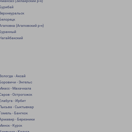
Ямансаз (Зилаирский р-н)
Бурибай
Верхнеуральск
Белорецк
Агаповка (Агаповский р-н)
Буранный
Нагайбакский
Вологда - Аксай
Боровичи - Энгельс
Миасс - Махачкала
Саров - Острогожск
Елабуга - Ирбит
Лысьва - Сыктывкар
Гомель - Бангкок
Армавир - Березники
Минск - Курск
Кинешма - Калуга