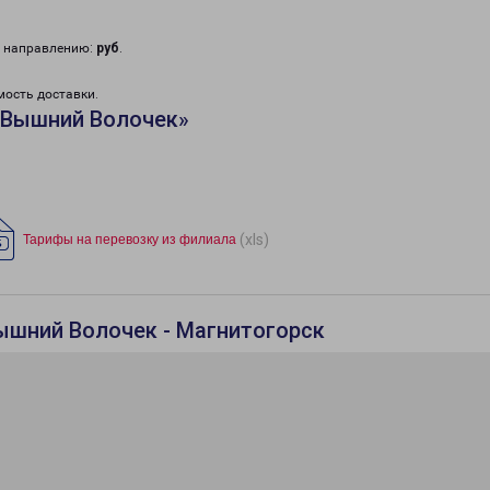
у направлению:
руб
.
мость доставки.
«Вышний Волочек»
(xls)
Тарифы на перевозку из филиала
ышний Волочек - Магнитогорск