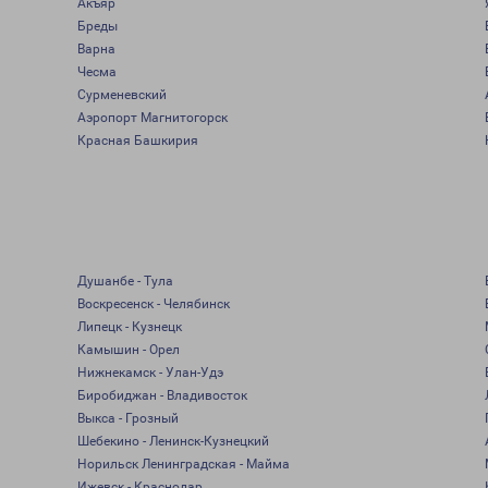
Акъяр
Бреды
Варна
Чесма
Сурменевский
Аэропорт Магнитогорск
Красная Башкирия
Душанбе - Тула
Воскресенск - Челябинск
Липецк - Кузнецк
Камышин - Орел
Нижнекамск - Улан-Удэ
Биробиджан - Владивосток
Выкса - Грозный
Шебекино - Ленинск-Кузнецкий
Норильск Ленинградская - Майма
Ижевск - Краснодар