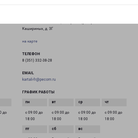
КАРТАЛЫ
Челябинская область, г. Карталы,ул. Братьев
Кашириных, д. 3Г
на карте
ТЕЛЕФОН
8 (351) 332-38-28
EMAIL
kartali-fr@pecom.ru
ГРАФИК РАБОТЫ
0 до
с 09:00 до
с 09:00 до
с 09:00 до
с 09:00 до
18:00
18:00
18:00
18:00