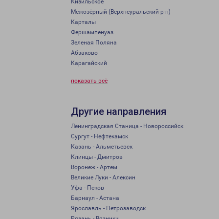
Кизильское
Межозёрный (Верхнеуральский р-н)
Карталы
Фершампенуаз
Зеленая Поляна
Абзаково
Карагайский
показать всё
Другие направления
Ленинградская Станица - Новороссийск
Сургут - Нефтекамск
Казань - Альметьевск
Клинцы - Дмитров
Воронеж - Артем
Великие Луки - Алексин
Уфа - Псков
Барнаул - Астана
Ярославль - Петрозаводск
Рязань - Вязники