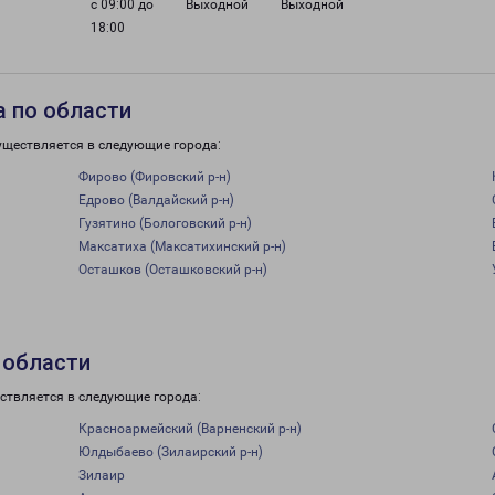
с 09:00 до
Выходной
Выходной
18:00
 по области
уществляется в следующие города:
Фирово (Фировский р-н)
Едрово (Валдайский р-н)
Гузятино (Бологовский р-н)
Максатиха (Максатихинский р-н)
Осташков (Осташковский р-н)
 области
ствляется в следующие города:
Красноармейский (Варненский р-н)
Юлдыбаево (Зилаирский р-н)
Зилаир