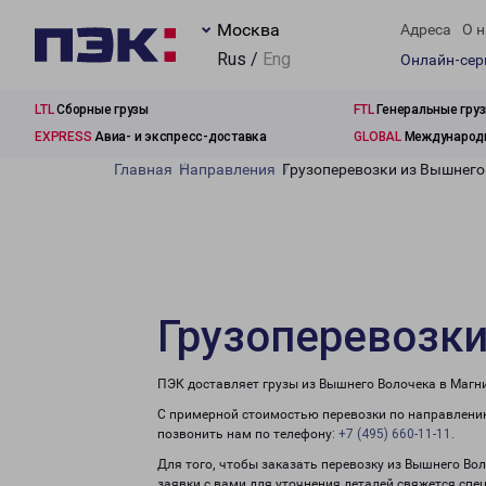
Москва
Адреса
О н
Rus /
Eng
Онлайн-се
LTL
Сборные грузы
FTL
Генеральные гру
EXPRESS
Авиа- и экспресс-доставка
GLOBAL
Международн
Главная
Направления
Грузоперевозки из Вышнего
Грузоперевозки
ПЭК доставляет грузы из Вышнего Волочека в Магни
С примерной стоимостью перевозки по направлению
позвонить нам по телефону:
+7 (495) 660-11-11
.
Для того, чтобы заказать перевозку из Вышнего Во
заявки с вами для уточнения деталей свяжется спе