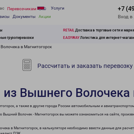
+7 (4
ас
Услуги
Перевозчикам
Вход в
рвисы
Документы
Акции
зы
RETAIL
Доставка в торговые сети и марк
ые грузоперевозки
EASYWAY
Логистика для интернет-магаз
 Волочека в Магнитогорск
Рассчитать и заказать перевозку
 из Вышнего Волочека 
тогорск, а также в другие города России автомобильным и авиатранспортом
 Вышний Волочек - Магнитогорск вы можете ознакомиться на сайте, произв
лочека в Магнитогорск, в калькуляторе необходимо ввести данные для расче
циалист ПЭК.