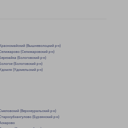
Красномайский (Вышневолоцкий р-н)
Селижарово (Селижаровский р-н)
Березайка (Бологовский р-н)
Бологое (Бологовский р-н)
Удомля (Удомельский р-н)
Смеловский (Верхнеуральский р-н)
Старосубхангулово (Бурзянский р-н)
Аскарово