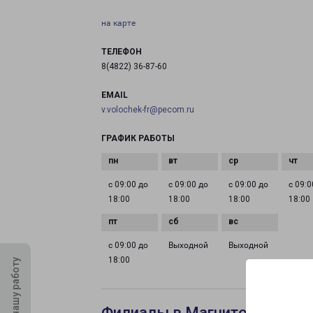
на карте
ТЕЛЕФОН
8(4822) 36-87-60
EMAIL
v.volochek-fr@pecom.ru
ГРАФИК РАБОТЫ
с 09:00 до
с 09:00 до
с 09:00 до
с 09:0
18:00
18:00
18:00
18:00
с 09:00 до
Выходной
Выходной
18:00
Оцените нашу работу
Филиалы в Магнитогорске