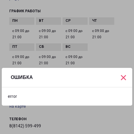
ГРАФИК РАБОТЫ
с 09:00 до
с 09:00 до
с 09:00 до
с 09:00 до
21:00
21:00
21:00
21:00
с 09:00 до
с 09:00 до
с 09:00 до
21:00
21:00
21:00
×
ОШИБКА
ПЕТРОЗАВОДСК ЛОСОСИНСКОЕ ШОССЕ 26
город Петрозаводск, шоссе Лососинское, 26
error
на карте
ТЕЛЕФОН
8(8142) 599-499