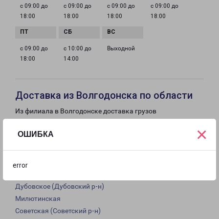
с 09:00 до
с 09:00 до
с 09:00 до
с 09:00 до
18:00
18:00
18:00
18:00
с 09:00 до
с 10:00 до
Выходной
18:00
14:00
Доставка из Волгодонска по области
Из филиала в Волгодонске доставка грузов
осуществляется в следующие города:
×
ОШИБКА
Волгодонск
Гремячая (Котельниковский р-н)
Опенки (Пролетарский р-н)
error
Большая Орловка
Дубовское (Дубовский р-н)
Милютинская
Советская (Советский р-н)