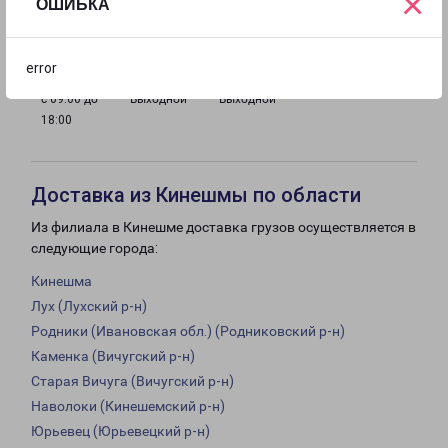
×
ОШИБКА
с 09:00 до
с 09:00 до
с 09:00 до
с 09:00 до
18:00
18:00
18:00
18:00
error
с 09:00 до
Выходной
Выходной
18:00
Доставка из Кинешмы по области
Из филиала в Кинешме доставка грузов осуществляется в
следующие города:
Кинешма
Лух (Лухский р-н)
Родники (Ивановская обл.) (Родниковский р-н)
Каменка (Вичугский р-н)
Старая Вичуга (Вичугский р-н)
Наволоки (Кинешемский р-н)
Юрьевец (Юрьевецкий р-н)