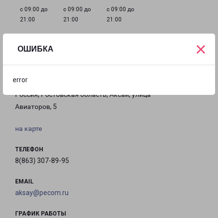
с 09:00 до
с 09:00 до
с 09:00 до
21:00
21:00
21:00
×
ОШИБКА
Филиалы в Аксае
error
АКСАЙ
Россия, Ростовская область, Аксай, улица
Авиаторов, 5
на карте
ТЕЛЕФОН
8(863) 307-89-95
EMAIL
aksay@pecom.ru
ГРАФИК РАБОТЫ