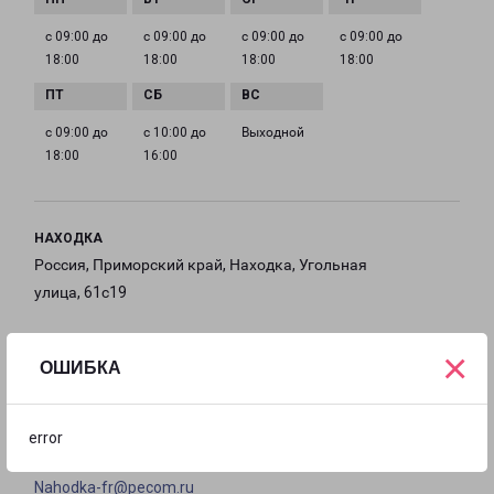
с 09:00 до
с 09:00 до
с 09:00 до
с 09:00 до
18:00
18:00
18:00
18:00
с 09:00 до
с 10:00 до
Выходной
18:00
16:00
НАХОДКА
Россия, Приморский край, Находка, Угольная
улица, 61с19
на карте
×
ОШИБКА
ТЕЛЕФОН
+7(4236) 640-680
error
EMAIL
Nahodka-fr@pecom.ru