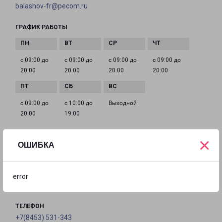
balashov-fr@pecom.ru
ГРАФИК РАБОТЫ
с 09:00 до
с 09:00 до
с 09:00 до
с 09:00 до
20:00
20:00
20:00
20:00
с 09:00 до
с 10:00 до
Выходной
20:00
19:00
×
ОШИБКА
ВОЛЬСК КРАСНОГВАРДЕЙСКАЯ 30
город Вольск, улица Красногвардейская, 30
error
на карте
ТЕЛЕФОН
+7(8453) 531-343