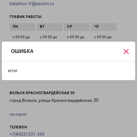
balashov-fr@pecom.ru
ГРАФИК РАБОТЫ
с 09:00 до
с 09:00 до
с 09:00 до
с 09:00 до
20:00
20:00
20:00
20:00
×
ОШИБКА
с 09:00 до
с 10:00 до
Выходной
20:00
19:00
error
ВОЛЬСК КРАСНОГВАРДЕЙСКАЯ 30
город Вольск, улица Красногвардейская, 30
на карте
ТЕЛЕФОН
+7(8453) 531-343