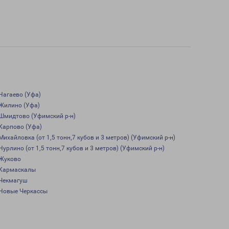
Нагаево (Уфа)
Жилино (Уфа)
Шмидтово (Уфимский р-н)
Карпово (Уфа)
Михайловка (от 1,5 тонн,7 кубов и 3 метров) (Уфимский р-н)
Нурлино (от 1,5 тонн,7 кубов и 3 метров) (Уфимский р-н)
Жуково
Кармаскалы
Чекмагуш
Новые Черкассы