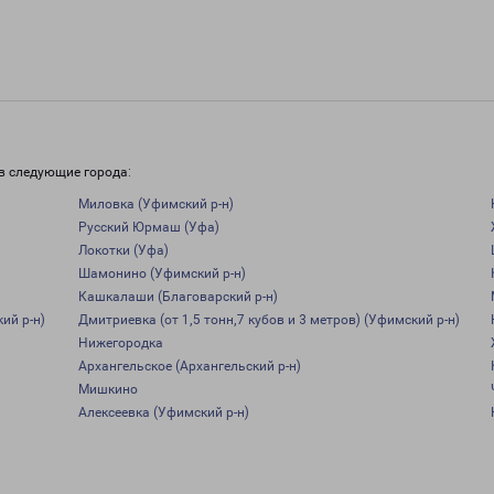
в следующие города:
Миловка (Уфимский р-н)
Русский Юрмаш (Уфа)
Локотки (Уфа)
Шамонино (Уфимский р-н)
Кашкалаши (Благоварский р-н)
ий р-н)
Дмитриевка (от 1,5 тонн,7 кубов и 3 метров) (Уфимский р-н)
Нижегородка
Архангельское (Архангельский р-н)
Мишкино
Алексеевка (Уфимский р-н)