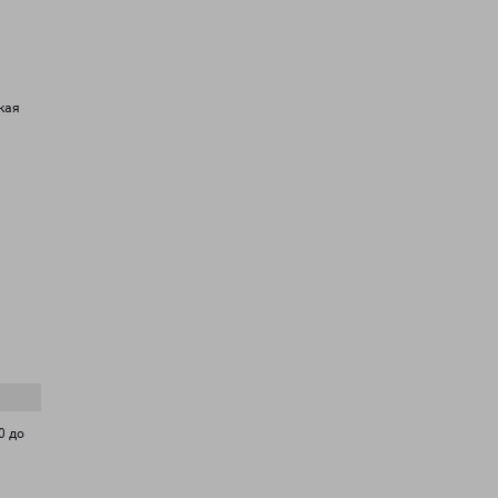
кая
0 до