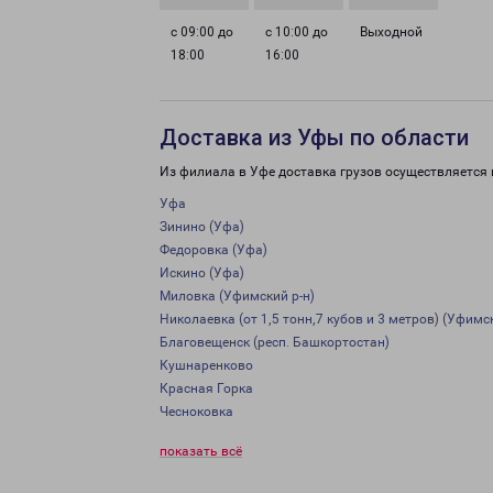
с 09:00 до
с 10:00 до
Выходной
18:00
16:00
Доставка из Уфы по области
Из филиала в Уфе доставка грузов осуществляется 
Уфа
Зинино (Уфа)
Федоровка (Уфа)
Искино (Уфа)
Миловка (Уфимский р-н)
Николаевка (от 1,5 тонн,7 кубов и 3 метров) (Уфимск
Благовещенск (респ. Башкортостан)
Кушнаренково
Красная Горка
Чесноковка
показать всё