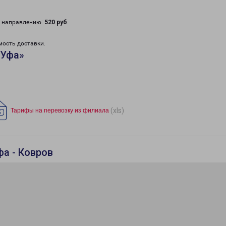
у направлению:
520 руб
.
мость доставки.
«Уфа»
(xls)
Тарифы на перевозку из филиала
фа - Ковров