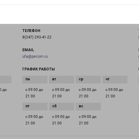
город Уфа, улица Бакалинская, 19
на карте
ТЕЛЕФОН
8(347) 293-41-22
EMAIL
ufa@pecom.ru
ГРАФИК РАБОТЫ
0 до
с 09:00 до
с 09:00 до
с 09:00 до
с 09:00 до
21:00
21:00
21:00
21:00
с 09:00 до
с 09:00 до
с 09:00 до
21:00
21:00
21:00