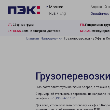
Москва
Адреса
О н
Rus /
Eng
Онлайн-се
LTL
Сборные грузы
FTL
Генеральные гру
EXPRESS
Авиа- и экспресс-доставка
GLOBAL
Международн
Главная
Направления
Грузоперевозки из Уфы в К
Грузоперевозки
ПЭК доставляет грузы из Уфы в Ковров, а также в
С примерной стоимостью перевозки по направлению
телефону:
+7 (495) 660-11-11
.
Для того, чтобы заказать перевозку из Уфы в Ковр
уточнения деталей свяжется специалист ПЭК.