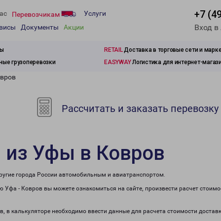
+7 (4
ас
Услуги
Перевозчикам
Вход в
рвисы
Документы
Акции
зы
RETAIL
Доставка в торговые сети и марк
ые грузоперевозки
EASYWAY
Логистика для интернет-магаз
овров
Рассчитать и заказать перевозку
 из Уфы в Ковров
 другие города России автомобильным и авиатранспортом.
 Уфа - Ковров вы можете ознакомиться на сайте, произвести расчет стоим
ов, в калькуляторе необходимо ввести данные для расчета стоимости доставк