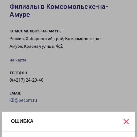
Филиалы в Комсомольске-на-
Амуре
КОМСОМОЛЬСК-НА-АМУРЕ
Россия, Хабаровский край, Комсомольск-на-
Амуре, Красная улица, 4с2
на карте
ТЕЛЕФОН
8(4217) 24-20-40
EMAIL
KB@pecom.ru
ГРАФИК РАБОТЫ
×
ОШИБКА
с 09:00 до
с 09:00 до
с 09:00 до
с 09:00 до