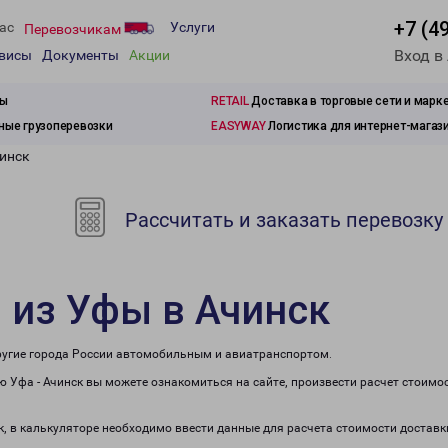
+7 (4
ас
Услуги
Перевозчикам
Вход в
рвисы
Документы
Акции
зы
RETAIL
Доставка в торговые сети и марк
ые грузоперевозки
EASYWAY
Логистика для интернет-магаз
чинск
Рассчитать и заказать перевозку
 из Уфы в Ачинск
другие города России автомобильным и авиатранспортом.
 Уфа - Ачинск вы можете ознакомиться на сайте, произвести расчет стоимо
к, в калькуляторе необходимо ввести данные для расчета стоимости доставк