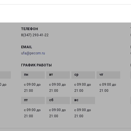
город Уфа, улица Бакалинская, 19
на карте
ТЕЛЕФОН
8(347) 293-41-22
EMAIL
ufa@pecom.ru
ГРАФИК РАБОТЫ
0 до
с 09:00 до
с 09:00 до
с 09:00 до
с 09:00 до
21:00
21:00
21:00
21:00
с 09:00 до
с 09:00 до
с 09:00 до
21:00
21:00
21:00