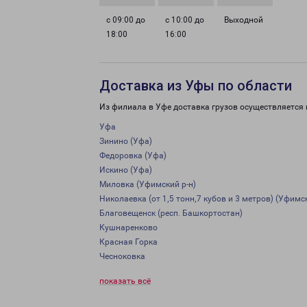
с 09:00 до
с 10:00 до
Выходной
18:00
16:00
Доставка из Уфы по области
Из филиала в Уфе доставка грузов осуществляется 
Уфа
Зинино (Уфа)
Федоровка (Уфа)
Искино (Уфа)
Миловка (Уфимский р-н)
Николаевка (от 1,5 тонн,7 кубов и 3 метров) (Уфимск
Благовещенск (респ. Башкортостан)
Кушнаренково
Красная Горка
Чесноковка
показать всё