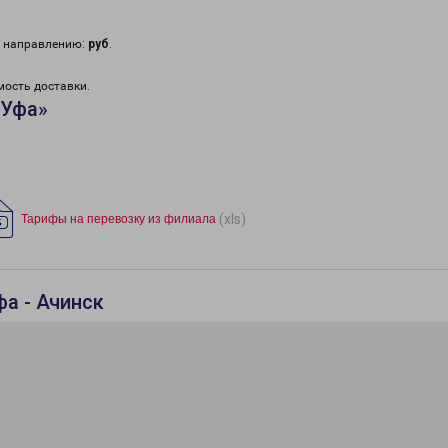
у направлению:
руб
.
мость доставки.
«Уфа»
(xls)
Тарифы на перевозку из филиала
а - Ачинск