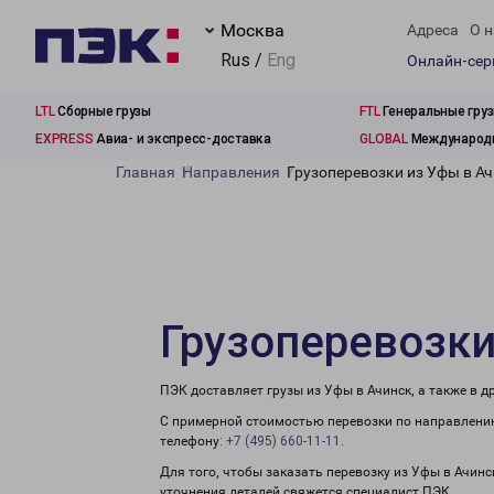
Москва
Адреса
О н
Rus /
Eng
Онлайн-се
LTL
Сборные грузы
FTL
Генеральные гру
EXPRESS
Авиа- и экспресс-доставка
GLOBAL
Международн
Главная
Направления
Грузоперевозки из Уфы в А
Грузоперевозки
ПЭК доставляет грузы из Уфы в Ачинск, а также в 
С примерной стоимостью перевозки по направлению
телефону:
+7 (495) 660-11-11
.
Для того, чтобы заказать перевозку из Уфы в Ачинс
уточнения деталей свяжется специалист ПЭК.