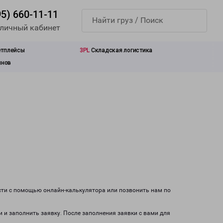
95) 660-11-11
 личный кабинет
етплейсы
3PL
Складская логистика
инов
сти с помощью онлайн-калькулятора или позвонить нам по
и и заполнить заявку. После заполнения заявки с вами для