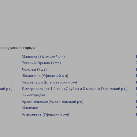
в следующие города:
Миловка (Уфимский р-н)
Русский Юрмаш (Уфа)
Локотки (Уфа)
Шамонино (Уфимский р-н)
Кашкалаши (Благоварский р-н)
ий р-н)
Дмитриевка (от 1,5 тонн,7 кубов и 3 метров) (Уфимский р-н)
Нижегородка
Архангельское (Архангельский р-н)
Мишкино
Алексеевка (Уфимский р-н)