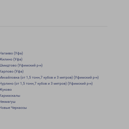
Нагаево (Уфа)
Жилино (Уфа)
Шмидтово (Уфимский р-н)
Карпово (Уфа)
Михайловка (от 1,5 тонн,7 кубов и 3 метров) (Уфимский р-н)
Нурлино (от 1,5 тонн,7 кубов и 3 метров) (Уфимский р-н)
Жуково
Кармаскалы
Чекмагуш
Новые Черкассы