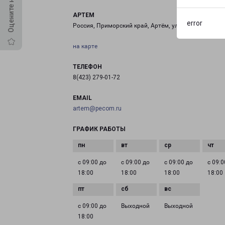
АРТЕМ
error
Россия, Приморский край, Артём, улица Фрунзе, 21с
на карте
ТЕЛЕФОН
8(423) 279-01-72
EMAIL
artem@pecom.ru
ГРАФИК РАБОТЫ
с 09:00 до
с 09:00 до
с 09:00 до
с 09:0
18:00
18:00
18:00
18:00
с 09:00 до
Выходной
Выходной
18:00