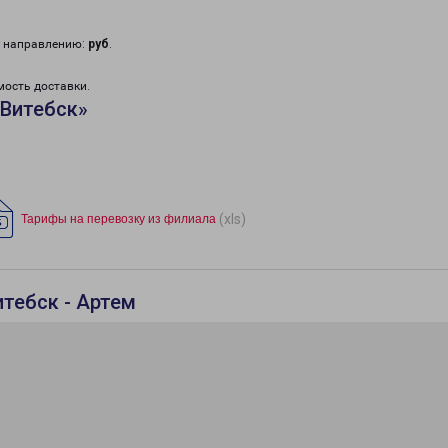
у направлению:
руб
.
мость доставки.
«Витебск»
(xls)
Тарифы на перевозку из филиала
итебск - Артем