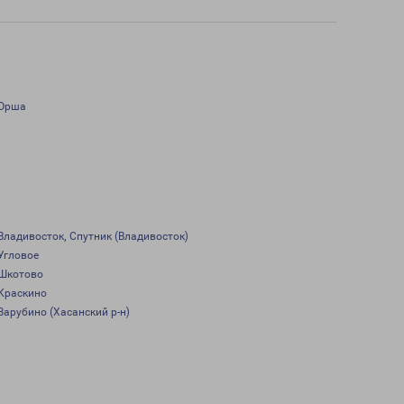
Орша
Владивосток, Спутник (Владивосток)
Угловое
Шкотово
Краскино
Зарубино (Хасанский р-н)