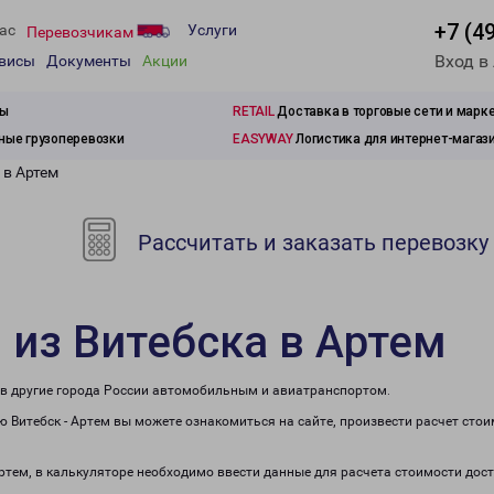
+7 (4
ас
Услуги
Перевозчикам
Вход в
рвисы
Документы
Акции
зы
RETAIL
Доставка в торговые сети и марк
ые грузоперевозки
EASYWAY
Логистика для интернет-магаз
 в Артем
Рассчитать и заказать перевозку
 из Витебска в Артем
е в другие города России автомобильным и авиатранспортом.
 Витебск - Артем вы можете ознакомиться на сайте, произвести расчет сто
Артем, в калькуляторе необходимо ввести данные для расчета стоимости дос