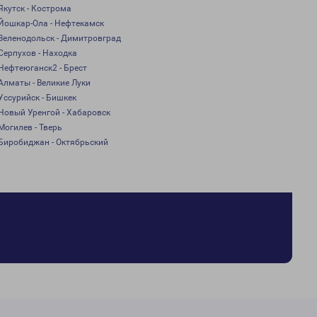
Якутск - Кострома
Йошкар-Ола - Нефтекамск
Зеленодольск - Димитровград
Серпухов - Находка
Нефтеюганск2 - Брест
Алматы - Великие Луки
Уссурийск - Бишкек
Новый Уренгой - Хабаровск
Могилев - Тверь
Биробиджан - Октябрьский