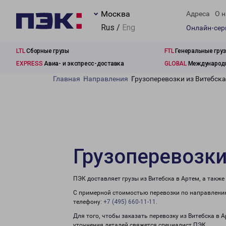
Москва
Адреса
О н
Rus /
Eng
Онлайн-се
LTL
Сборные грузы
FTL
Генеральные гру
EXPRESS
Авиа- и экспресс-доставка
GLOBAL
Международн
Главная
Направления
Грузоперевозки из Витебска
Грузоперевозки
ПЭК доставляет грузы из Витебска в Артем, а такж
С примерной стоимостью перевозки по направлению
телефону:
+7 (495) 660-11-11
.
Для того, чтобы заказать перевозку из Витебска в 
уточнения деталей свяжется специалист ПЭК.