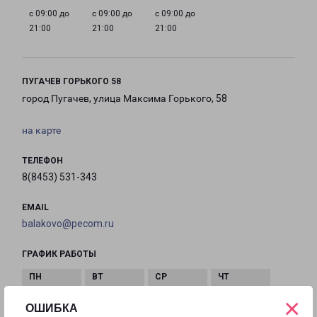
с 09:00 до
с 09:00 до
с 09:00 до
21:00
21:00
21:00
ПУГАЧЕВ ГОРЬКОГО 58
город Пугачев, улица Максима Горького, 58
на карте
ТЕЛЕФОН
8(8453) 531-343
EMAIL
balakovo@pecom.ru
ГРАФИК РАБОТЫ
×
с 09:00 до
с 09:00 до
с 09:00 до
с 09:00 до
ОШИБКА
21:00
21:00
21:00
21:00