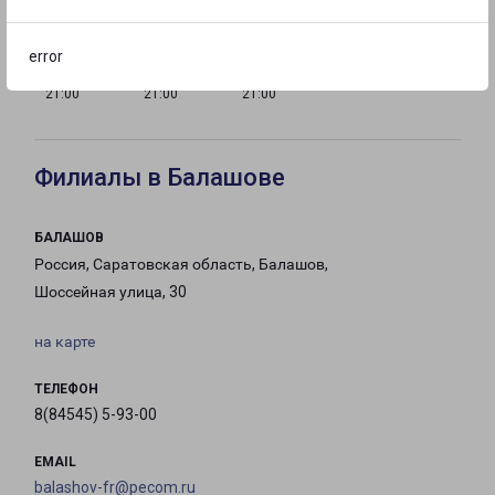
error
с 09:00 до
с 09:00 до
с 09:00 до
21:00
21:00
21:00
Филиалы в Балашове
БАЛАШОВ
Россия, Саратовская область, Балашов,
Шоссейная улица, 30
на карте
ТЕЛЕФОН
8(84545) 5-93-00
EMAIL
balashov-fr@pecom.ru