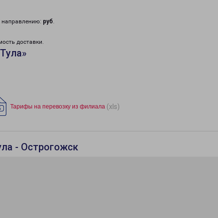
у направлению:
руб
.
мость доставки.
«Тула»
(xls)
Тарифы на перевозку из филиала
ула - Острогожск