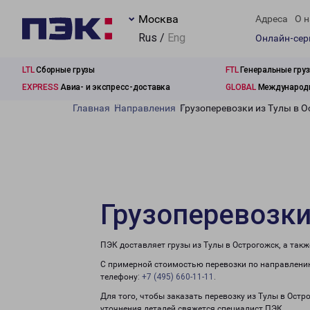
Москва
Адреса
О н
Rus /
Eng
Онлайн-се
LTL
Сборные грузы
FTL
Генеральные гру
EXPRESS
Авиа- и экспресс-доставка
GLOBAL
Международн
Главная
Направления
Грузоперевозки из Тулы в 
Грузоперевозки
ПЭК доставляет грузы из Тулы в Острогожск, а так
С примерной стоимостью перевозки по направлению
телефону:
+7 (495) 660-11-11
.
Для того, чтобы заказать перевозку из Тулы в Остр
уточнения деталей свяжется специалист ПЭК.