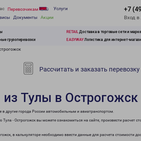
+7 (4
ас
Услуги
Перевозчикам
Вход в
рвисы
Документы
Акции
зы
RETAIL
Доставка в торговые сети и марк
ые грузоперевозки
EASYWAY
Логистика для интернет-магаз
Острогожск
Рассчитать и заказать перевозку
 из Тулы в Острогожск
же в другие города России автомобильным и авиатранспортом.
 Тула - Острогожск вы можете ознакомиться на сайте, произвести расчет с
огожск, в калькуляторе необходимо ввести данные для расчета стоимости до