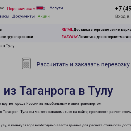
+7 (4
ас
Услуги
Перевозчикам
Вход в
рвисы
Документы
Акции
зы
RETAIL
Доставка в торговые сети и марк
ые грузоперевозки
EASYWAY
Логистика для интернет-магаз
а в Тулу
Рассчитать и заказать перевозку
 из Таганрога в Тулу
е в другие города России автомобильным и авиатранспортом.
 Таганрог - Тула вы можете ознакомиться на сайте, произвести расчет сто
 Тулу, в калькуляторе необходимо ввести данные для расчета стоимости дост