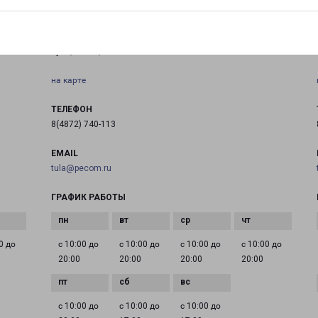
ТУЛА 9 МАЯ 3
Тула, 9 Мая, 3
на карте
ТЕЛЕФОН
8(4872) 740-113
EMAIL
tula@pecom.ru
ГРАФИК РАБОТЫ
0 до
с 10:00 до
с 10:00 до
с 10:00 до
с 10:00 до
20:00
20:00
20:00
20:00
с 10:00 до
с 10:00 до
с 10:00 до