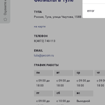
error
ТУЛА
Россия, Тула, улица Чмутова, 158В
на карте
ТЕЛЕФОН
8(4872) 740-113
EMAIL
tula@pecom.ru
ГРАФИК РАБОТЫ
с 09:00 до
с 09:00 до
с 09:00 до
с 09:0
18:00
18:00
18:00
18:00
с 09:00 до
с 10:00 до
Выходной