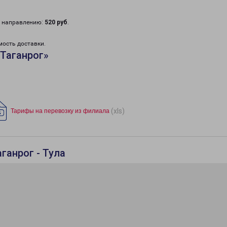
у направлению:
520 руб
.
мость доставки.
Таганрог»
(xls)
Тарифы на перевозку из филиала
ганрог - Тула