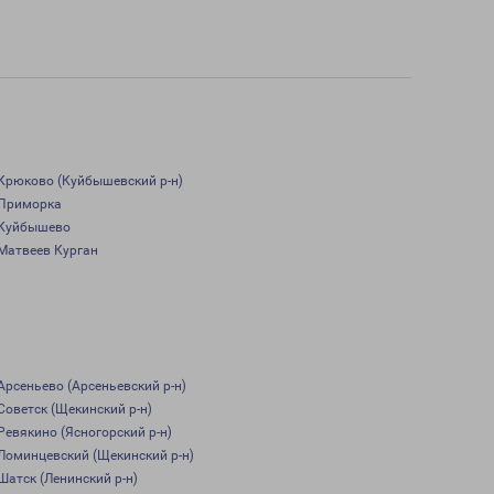
Крюково (Куйбышевский р-н)
Приморка
Куйбышево
Матвеев Курган
Арсеньево (Арсеньевский р-н)
Советск (Щекинский р-н)
Ревякино (Ясногорский р-н)
Ломинцевский (Щекинский р-н)
Шатск (Ленинский р-н)