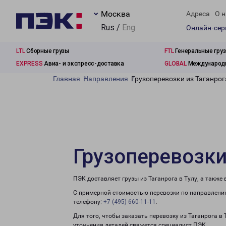
Москва
Адреса
О н
Rus /
Eng
Онлайн-се
LTL
Сборные грузы
FTL
Генеральные гру
EXPRESS
Авиа- и экспресс-доставка
GLOBAL
Международн
Главная
Направления
Грузоперевозки из Таганрог
Грузоперевозки
ПЭК доставляет грузы из Таганрога в Тулу, а такж
С примерной стоимостью перевозки по направлению
телефону:
+7 (495) 660-11-11
.
Для того, чтобы заказать перевозку из Таганрога в
уточнения деталей свяжется специалист ПЭК.