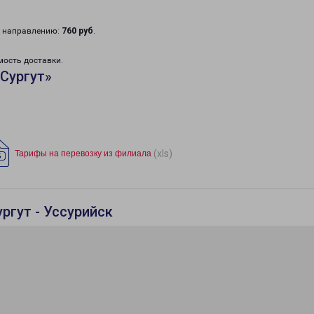
у направлению:
760 руб
.
мость доставки.
Сургут»
(xls)
Тарифы на перевозку из филиала
ргут - Уссурийск