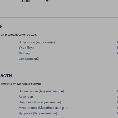
19:00
19:00
и
тся в следующие города:
Островной (ж/д станция)
Ульт-Ягун
Лянтор
Федоровский
ласти
ляется в следующие города:
Чернышевка (Анучинский р-н)
Арсеньев
Покровка (Октябрьский р-н)
Михайловка (Михайловский р-н)
Чугуевка (Чугуевский р-н)