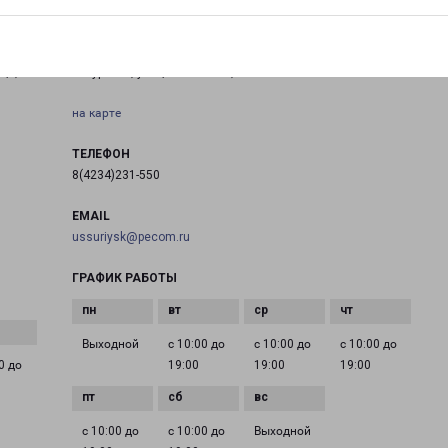
УССУРИЙСК КАЛИНИНА 41
ца,
Уссурийск, улица Калинина, 41
на карте
ТЕЛЕФОН
8(4234)231-550
EMAIL
ussuriysk@pecom.ru
ГРАФИК РАБОТЫ
Выходной
с 10:00 до
с 10:00 до
с 10:00 до
0 до
19:00
19:00
19:00
с 10:00 до
с 10:00 до
Выходной