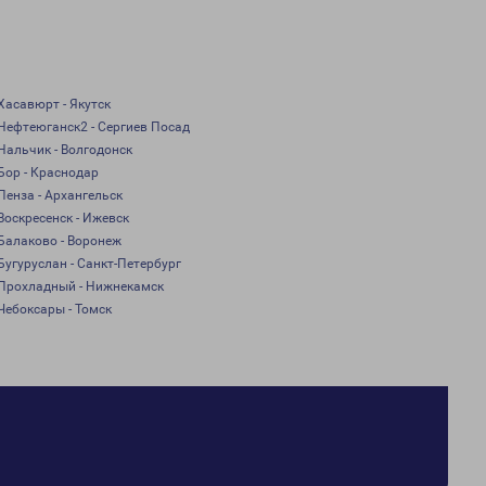
Хасавюрт - Якутск
Нефтеюганск2 - Сергиев Посад
Нальчик - Волгодонск
Бор - Краснодар
Пенза - Архангельск
Воскресенск - Ижевск
Балаково - Воронеж
Бугуруслан - Санкт-Петербург
Прохладный - Нижнекамск
Чебоксары - Томск