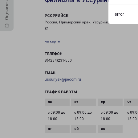
error
УССУРИЙСК
Россия, Приморский край, Уссурийск, Резервная ули
31
на карте
ТЕЛЕФОН
8(4234)231-550
EMAIL
ussuriysk@pecom.ru
ГРАФИК РАБОТЫ
с 09:00 до
с 09:00 до
с 09:00 до
с 09:0
18:00
18:00
18:00
18:00