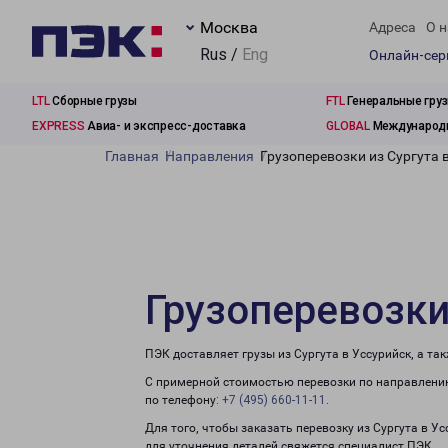
Москва
Адреса
О н
Rus /
Eng
Онлайн-се
LTL
Сборные грузы
FTL
Генеральные гру
EXPRESS
Авиа- и экспресс-доставка
GLOBAL
Международн
Главная
Направления
Грузоперевозки из Сургута 
Грузоперевозки
ПЭК доставляет грузы из Сургута в Уссурийск, а т
С примерной стоимостью перевозки по направлению
по телефону:
+7 (495) 660-11-11
.
Для того, чтобы заказать перевозку из Сургута в У
для уточнения деталей свяжется специалист ПЭК.