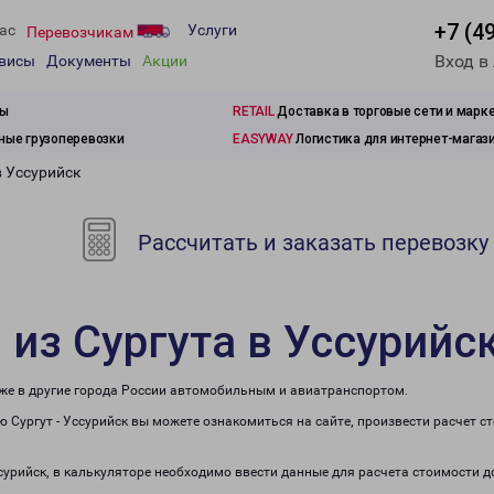
+7 (4
ас
Услуги
Перевозчикам
Вход в
рвисы
Документы
Акции
зы
RETAIL
Доставка в торговые сети и марк
ые грузоперевозки
EASYWAY
Логистика для интернет-магаз
в Уссурийск
Рассчитать и заказать перевозку
 из Сургута в Уссурийс
акже в другие города России автомобильным и авиатранспортом.
 Сургут - Уссурийск вы можете ознакомиться на сайте, произвести расчет 
ссурийск, в калькуляторе необходимо ввести данные для расчета стоимости д