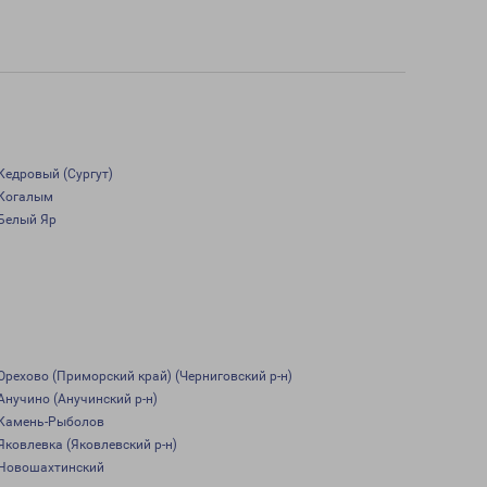
Кедровый (Сургут)
Когалым
Белый Яр
Орехово (Приморский край) (Черниговский р-н)
Анучино (Анучинский р-н)
Камень-Рыболов
Яковлевка (Яковлевский р-н)
Новошахтинский