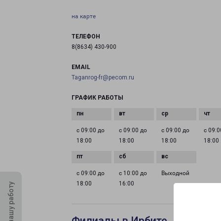
на карте
ТЕЛЕФОН
8(8634) 430-900
EMAIL
Taganrog-fr@pecom.ru
ГРАФИК РАБОТЫ
с 09:00 до
с 09:00 до
с 09:00 до
с 09:0
18:00
18:00
18:00
18:00
с 09:00 до
с 10:00 до
Выходной
18:00
16:00
Оцените нашу работу
Филиалы в Ирбите