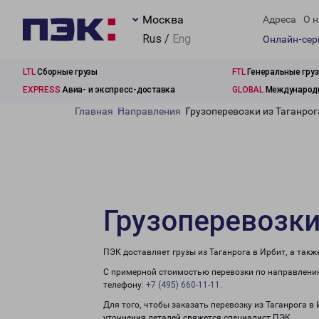
Москва
Адреса
О н
Rus /
Eng
Онлайн-се
LTL
Сборные грузы
FTL
Генеральные гру
EXPRESS
Авиа- и экспресс-доставка
GLOBAL
Международн
Главная
Направления
Грузоперевозки из Таганрог
Грузоперевозки
ПЭК доставляет грузы из Таганрога в Ирбит, а так
С примерной стоимостью перевозки по направлению
телефону:
+7 (495) 660-11-11
.
Для того, чтобы заказать перевозку из Таганрога в
уточнения деталей свяжется специалист ПЭК.