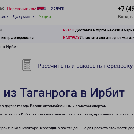
+7 (4
ас
Услуги
Перевозчикам
Вход в
рвисы
Документы
Акции
зы
RETAIL
Доставка в торговые сети и марк
ые грузоперевозки
EASYWAY
Логистика для интернет-магаз
а в Ирбит
Рассчитать и заказать перевозку
 из Таганрога в Ирбит
же в другие города России автомобильным и авиатранспортом.
 Таганрог - Ирбит вы можете ознакомиться на сайте, произвести расчет ст
 Ирбит, в калькуляторе необходимо ввести данные для расчета стоимости до