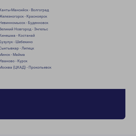
Ханты-Мансийск - Волгоград
Железногорск - Красноярск
Невинномысск - Буденновск
Великий Новгород - Энгельс
Кинешма - Костанай
Бузулук - Шебекино
Сыктывкар - Липецк
Минск - Майма
Иваново - Курск
Москва (ЦКАД) - Прокопьевск