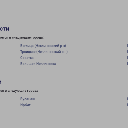
асти
яется в следующие города:
Беглица (Неклиновский р-н)
Троицкое (Неклиновский р-н)
Советка
Большая Неклиновка
и
ся в следующие города:
Буланаш
Ирбит