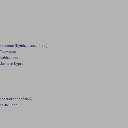
Крюково (Куйбышевский р-н)
Приморка
Куйбышево
Матвеев Курган
Красногвардейский
Камышлов