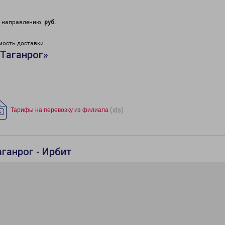
у направлению:
руб
.
мость доставки.
Таганрог»
(xls)
Тарифы на перевозку из филиала
ганрог - Ирбит