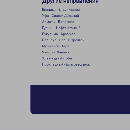
Другие направления
Вязники - Владикавказ
Уфа - Спасск-Дальний
Алматы - Балаково
Губкин - Нефтеюганск2
Бугульма - Арзамас
Барнаул - Новый Уренгой
Мурманск - Тара
Якутск - Обнинск
Улан-Удэ - Актобе
Прохладный - Благовещенск