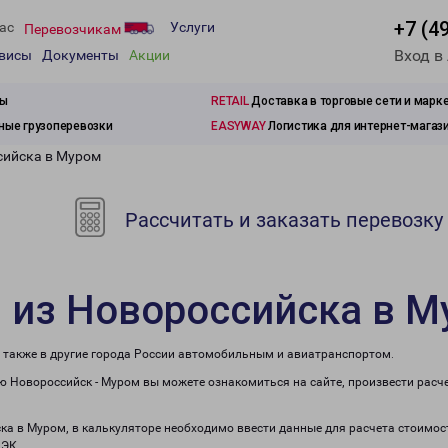
+7 (4
ас
Услуги
Перевозчикам
Вход в
рвисы
Документы
Акции
зы
RETAIL
Доставка в торговые сети и марк
ые грузоперевозки
EASYWAY
Логистика для интернет-магаз
сийска в Муром
Рассчитать и заказать перевозку
 из Новороссийска в 
а также в другие города России автомобильным и авиатранспортом.
 Новороссийск - Муром вы можете ознакомиться на сайте, произвести расч
ска в Муром, в калькуляторе необходимо ввести данные для расчета стоимост
ПЭК.