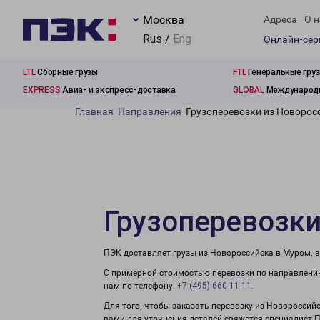
Москва
Адреса
О н
Rus /
Eng
Онлайн-се
LTL
Сборные грузы
FTL
Генеральные гру
EXPRESS
Авиа- и экспресс-доставка
GLOBAL
Международн
Главная
Направления
Грузоперевозки из Новорос
Грузоперевозки
ПЭК доставляет грузы из Новороссийска в Муром, 
С примерной стоимостью перевозки по направлению
нам по телефону:
+7 (495) 660-11-11
.
Для того, чтобы заказать перевозку из Новороссий
вами для уточнения деталей свяжется специалист 