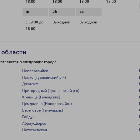
18:00
18:00
18:00
18:00
с 09:00 до
Выходной
Выходной
18:00
 области
ествляется в следующие города:
Новороссийск
Пляхо (Туапсинский р-н)
Джанхот
Пригородный (Туапсинский р-н)
Криница (Геленджик)
Цемдолина (Новороссийск)
Береговое (Геленджик)
Гайдук
Абрау-Дюрсо
Натухаевская