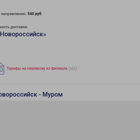
у направлению:
540 руб
.
мость доставки.
«Новороссийск»
(xls)
Тарифы на перевозку из филиала
овороссийск - Муром