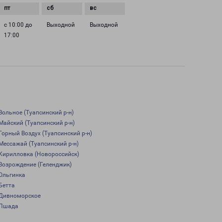
с 10:00 до
Выходной
Выходной
17:00
Вольное (Туапсинский р-н)
Майский (Туапсинский р-н)
Горный Воздух (Туапсинский р-н)
Мессажай (Туапсинский р-н)
Кирилловка (Новороссийск)
Возрождение (Геленджик)
Ольгинка
Бетта
Дивноморское
Пшада