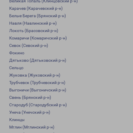
Великая Топаль (Клинцовский р-н)
Карачев (Карачевский р-н)
Белые Берега (Брянский р-н)
Навля (Навлинский р-н)
Локоть (Брасовский р-н)
Комаричи (Комаричский р-н)
Севск (Севский р-н)
Фокино
Дятьково (Дятьковский р-н)
Сельцо
Жуковка (Жуковский р-н)
Трубчевск (Трубчевский р-н)
Выгоничи (Выгоничский р-н)
Свень (Брянский р-н)
Стародуб (Стародубский р-н)
Унеча (Унечский р-н)
Клинцы
Мглин (Мглинский р-н)