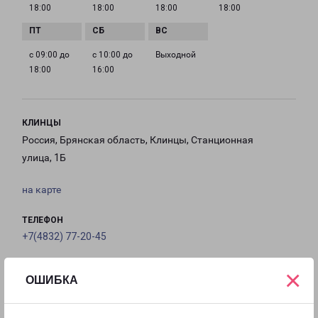
18:00
18:00
18:00
18:00
с 09:00 до
с 10:00 до
Выходной
18:00
16:00
КЛИНЦЫ
Россия, Брянская область, Клинцы, Станционная
улица, 1Б
на карте
ТЕЛЕФОН
+7(4832) 77-20-45
EMAIL
×
ОШИБКА
klintsy-fr@pecom.ru
ГРАФИК РАБОТЫ