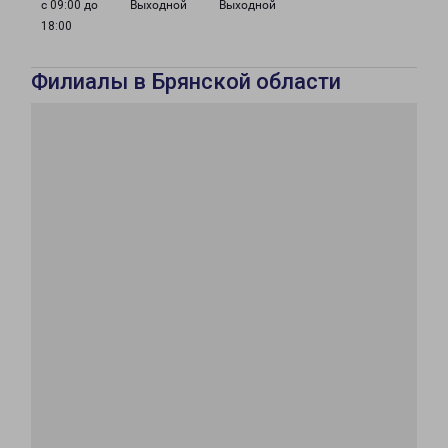
с 09:00 до
Выходной
Выходной
18:00
Филиалы в Брянской области