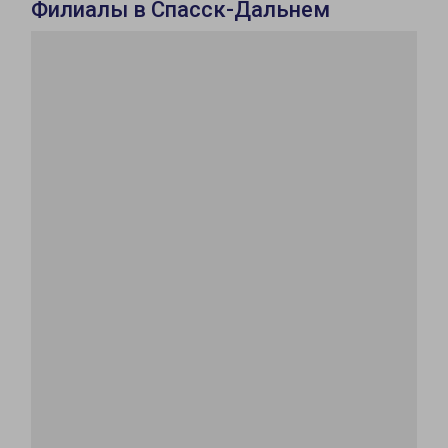
Филиалы в Спасск-Дальнем