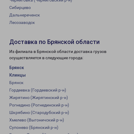
Черниговка (Черниговский р-н)
Сибирцево
Дальнереченск
Лесозаводск
Доставка по Брянской области
Из филиала в Брянской области доставка грузов
осуществляется в следующие города:
Брянск
Клинцы
Брянск
Гордеевка (Гордеевский р-н)
Жирятино (Жирятинский р-н)
Рогнедино (Рогнединский р-н)
Шкрябино (Стародубский р-н)
Хмелево (Выгоничский р-н)
Супонево (Брянский р-н)