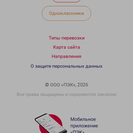
Одноклассники
Типы перевозки
Карта сайта
Направления
О защите персональных данных
© ООО «ПЭК», 2026
Все права защищены и охраняются законом