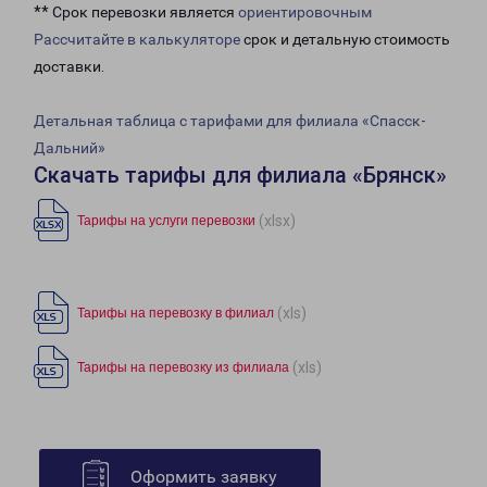
** Срок перевозки является
ориентировочным
Рассчитайте в калькуляторе
срок и детальную стоимость
доставки.
Детальная таблица с тарифами для филиала «Спасск-
Дальний»
Скачать тарифы для филиала «Брянск»
(xlsx)
Тарифы на услуги перевозки
(xls)
Тарифы на перевозку в филиал
(xls)
Тарифы на перевозку из филиала
Оформить заявку