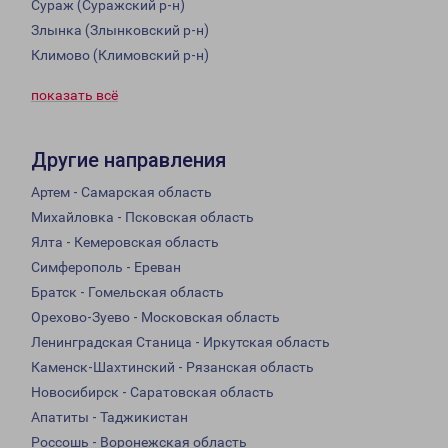
Сураж (Суражский р-н)
Злынка (Злынковский р-н)
Климово (Климовский р-н)
показать всё
Другие направления
Артем - Самарская область
Михайловка - Псковская область
Ялта - Кемеровская область
Симферополь - Ереван
Братск - Гомельская область
Орехово-Зуево - Московская область
Ленинградская Станица - Иркутская область
Каменск-Шахтинский - Рязанская область
Новосибирск - Саратовская область
Апатиты - Таджикистан
Россошь - Воронежская область