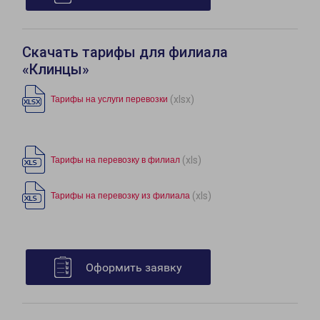
Скачать тарифы для филиала
«Клинцы»
(xlsx)
Тарифы на услуги перевозки
(xls)
Тарифы на перевозку в филиал
(xls)
Тарифы на перевозку из филиала
Оформить заявку