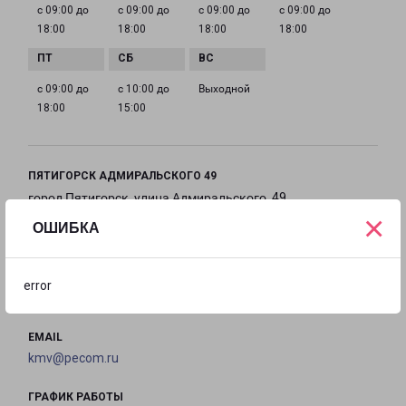
с 09:00 до
с 09:00 до
с 09:00 до
с 09:00 до
18:00
18:00
18:00
18:00
с 09:00 до
с 10:00 до
Выходной
18:00
15:00
ПЯТИГОРСК АДМИРАЛЬСКОГО 49
город Пятигорск, улица Адмиральского, 49
×
ОШИБКА
на карте
ТЕЛЕФОН
error
8(8793) 317-585
EMAIL
kmv@pecom.ru
ГРАФИК РАБОТЫ