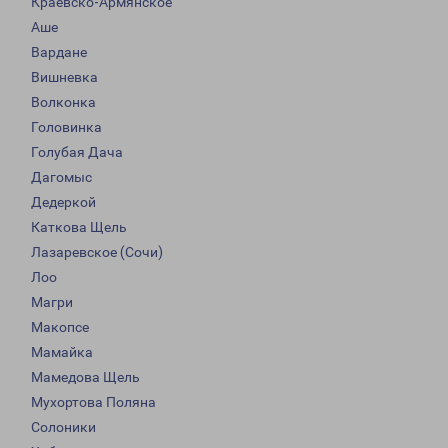
Краевско-Армянское
Аше
Вардане
Вишневка
Волконка
Головинка
Голубая Дача
Дагомыс
Дедеркой
Каткова Щель
Лазаревское (Сочи)
Лоо
Магри
Макопсе
Мамайка
Мамедова Щель
Мухортова Поляна
Солоники