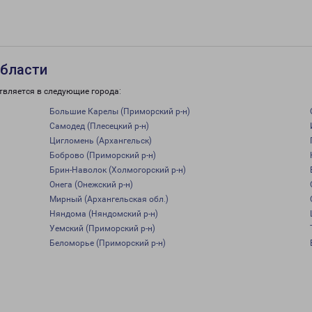
области
твляется в следующие города:
Большие Карелы (Приморский р-н)
Самодед (Плесецкий р-н)
Цигломень (Архангельск)
Боброво (Приморский р-н)
Брин-Наволок (Холмогорский р-н)
Онега (Онежский р-н)
Мирный (Архангельская обл.)
Няндома (Няндомский р-н)
Уемский (Приморский р-н)
Беломорье (Приморский р-н)