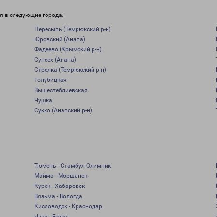
я в следующие города:
Пересыпь (Темрюкский р-н)
Юровский (Анапа)
Фадеево (Крымский р-н)
Супсех (Анапа)
Стрелка (Темрюкский р-н)
Голубицкая
Вышестеблиевская
Чушка
Сукко (Анапский р-н)
Тюмень - Стамбул Олимпик
Майма - Моршанск
Курск - Хабаровск
Вязьма - Вологда
Кисловодск - Краснодар
Чита - Брест