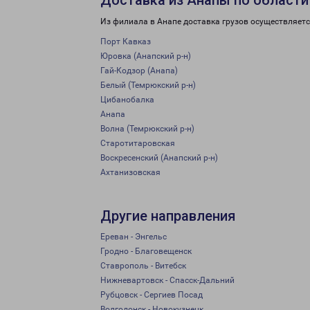
Доставка из Анапы по области
Из филиала в Анапе доставка грузов осуществляетс
Порт Кавказ
Юровка (Анапский р-н)
Гай-Кодзор (Анапа)
Белый (Темрюкский р-н)
Цибанобалка
Анапа
Волна (Темрюкский р-н)
Старотитаровская
Воскресенский (Анапский р-н)
Ахтанизовская
Другие направления
Ереван - Энгельс
Гродно - Благовещенск
Ставрополь - Витебск
Нижневартовск - Спасск-Дальний
Рубцовск - Сергиев Посад
Волгодонск - Новокузнецк