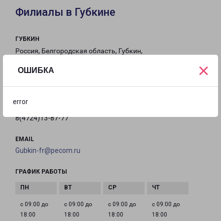
Филиалы в Губкине
ГУБКИН
Россия, Белгородская область, Губкин,
Транспортная улица, 6Б
×
ОШИБКА
на карте
error
ТЕЛЕФОН
8(4724)13-87-77
EMAIL
Gubkin-fr@pecom.ru
ГРАФИК РАБОТЫ
с 09:00 до
с 09:00 до
с 09:00 до
с 09:00 до
18:00
18:00
18:00
18:00