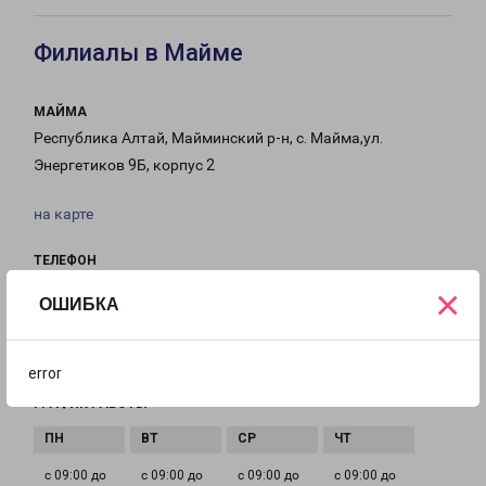
Филиалы в Майме
МАЙМА
Республика Алтай, Майминский р-н, с. Майма,ул.
Энергетиков 9Б, корпус 2
на карте
ТЕЛЕФОН
8 (388) 222 05 90
×
ОШИБКА
EMAIL
maima-fr@pecom.ru
error
ГРАФИК РАБОТЫ
с 09:00 до
с 09:00 до
с 09:00 до
с 09:00 до