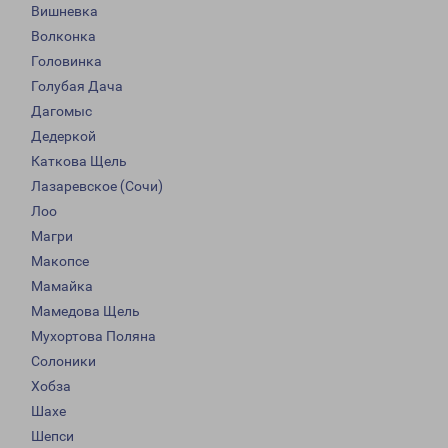
Вишневка
Волконка
Головинка
Голубая Дача
Дагомыс
Дедеркой
Каткова Щель
Лазаревское (Сочи)
Лоо
Магри
Макопсе
Мамайка
Мамедова Щель
Мухортова Поляна
Солоники
Хобза
Шахе
Шепси