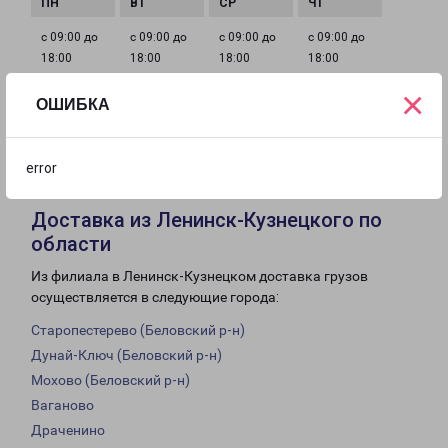
с 09:00 до
с 09:00 до
с 09:00 до
с 09:00 до
18:00
18:00
18:00
18:00
×
ОШИБКА
с 09:00 до
с 10:00 до
Выходной
18:00
14:00
error
Доставка из Ленинск-Кузнецкого по
области
Из филиала в Ленинск-Кузнецком доставка грузов
осуществляется в следующие города:
Старопестерево (Беловский р-н)
Дунай-Ключ (Беловский р-н)
Мохово (Беловский р-н)
Ваганово
Драченино