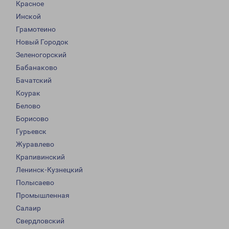
Красное
Инской
Грамотеино
Новый Городок
Зеленогорский
Бабанаково
Бачатский
Коурак
Белово
Борисово
Гурьевск
Журавлево
Крапивинский
Ленинск-Кузнецкий
Полысаево
Промышленная
Салаир
Свердловский