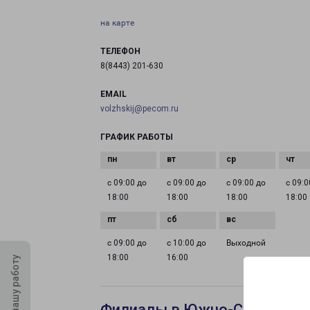
на карте
ТЕЛЕФОН
8(8443) 201-630
EMAIL
volzhskij@pecom.ru
ГРАФИК РАБОТЫ
с 09:00 до
с 09:00 до
с 09:00 до
с 09:0
18:00
18:00
18:00
18:00
с 09:00 до
с 10:00 до
Выходной
18:00
16:00
Оцените нашу работу
Филиалы в Южно-Сахалинск