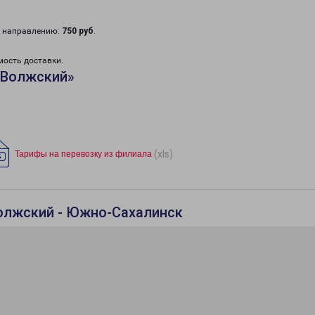
у направлению:
750 руб
.
мость доставки.
«Волжский»
(xls)
Тарифы на перевозку из филиала
Волжский - Южно-Сахалинск