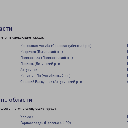
асти
яется в следующие города:
Колхозная Ахтуба (Среднеахтубинский р-н)
Катричев (Быковский р-н)
Палласовка (Палласовский р-н)
Ленинск (Ленинский р-н)
Ахтубинск
Капустин Яр (Ахтубинский р-н)
Средний Баскунчак (Ахтубинский р-н)
 по области
уществляется в следующие города:
Холмск
Горнозаводск (Невельский ГО)