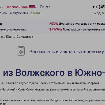
+7 (4
ас
Услуги
Перевозчикам
Вход в
рвисы
Документы
Акции
зы
RETAIL
Доставка в торговые сети и марк
ые грузоперевозки
EASYWAY
Логистика для интернет-магаз
го в Южно-Сахалинск
Рассчитать и заказать перевозку
и из Волжского в Южно
нск, а также в другие города России автомобильным и авиатранспортом.
 Волжский - Южно-Сахалинск вы можете ознакомиться на сайте, произвести
в Южно-Сахалинск, в калькуляторе необходимо ввести данные для расчета ст
 ПЭК.