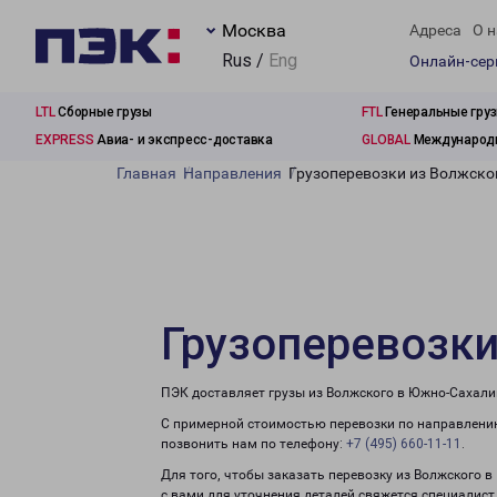
Москва
Адреса
О н
Rus /
Eng
Онлайн-се
LTL
Сборные грузы
FTL
Генеральные гру
EXPRESS
Авиа- и экспресс-доставка
GLOBAL
Международн
Главная
Направления
Грузоперевозки из Волжско
Грузоперевозк
ПЭК доставляет грузы из Волжского в Южно-Сахали
С примерной стоимостью перевозки по направлению
позвонить нам по телефону:
+7 (495) 660-11-11
.
Для того, чтобы заказать перевозку из Волжского 
с вами для уточнения деталей свяжется специалист