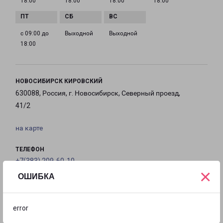
18:00
18:00
18:00
18:00
с 09:00 до
Выходной
Выходной
18:00
НОВОСИБИРСК КИРОВСКИЙ
630088, Россия, г. Новосибирск, Северный проезд,
41/2
на карте
ТЕЛЕФОН
+7(383) 209-60-10
×
ОШИБКА
EMAIL
nsk@pecom.ru
error
ГРАФИК РАБОТЫ