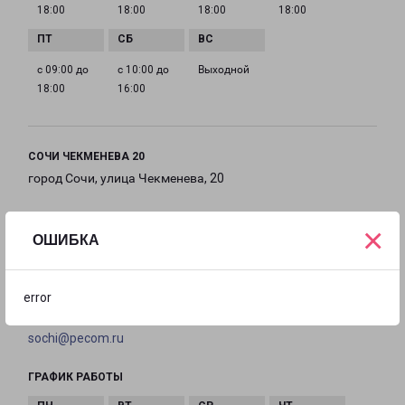
18:00
18:00
18:00
18:00
с 09:00 до
с 10:00 до
Выходной
18:00
16:00
СОЧИ ЧЕКМЕНЕВА 20
город Сочи, улица Чекменева, 20
на карте
×
ОШИБКА
ТЕЛЕФОН
8(862)444-00-41
error
EMAIL
sochi@pecom.ru
ГРАФИК РАБОТЫ