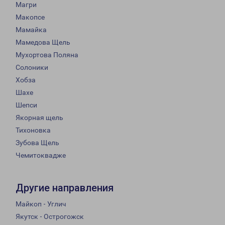
Магри
Макопсе
Мамайка
Мамедова Щель
Мухортова Поляна
Солоники
Хобза
Шахе
Шепси
Якорная щель
Тихоновка
Зубова Щель
Чемитоквадже
Другие направления
Майкоп - Углич
Якутск - Острогожск