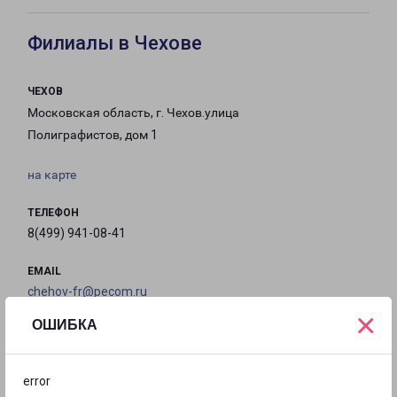
Филиалы в Чехове
ЧЕХОВ
Московская область, г. Чехов.улица
Полиграфистов, дом 1
на карте
ТЕЛЕФОН
8(499) 941-08-41
EMAIL
chehov-fr@pecom.ru
×
ОШИБКА
ГРАФИК РАБОТЫ
error
с 09:00 до
с 09:00 до
с 09:00 до
с 09:00 до