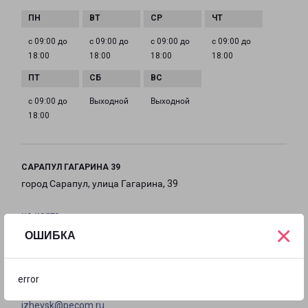
с 09:00 до
с 09:00 до
с 09:00 до
с 09:00 до
18:00
18:00
18:00
18:00
с 09:00 до
Выходной
Выходной
18:00
САРАПУЛ ГАГАРИНА 39
город Сарапул, улица Гагарина, 39
на карте
×
ОШИБКА
ТЕЛЕФОН
8(3412) 333-235
error
EMAIL
izhevsk@pecom.ru