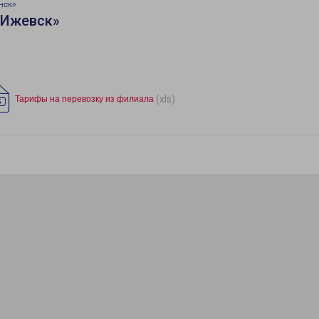
нск»
«Ижевск»
(xls)
Тарифы на перевозку из филиала