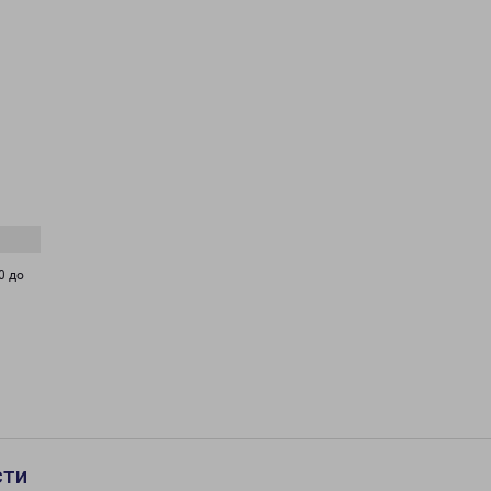
0 до
сти