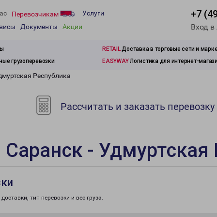
+7 (4
ас
Услуги
Перевозчикам
Вход в
рвисы
Документы
Акции
зы
RETAIL
Доставка в торговые сети и марк
ые грузоперевозки
EASYWAY
Логистика для интернет-магаз
Удмуртская Республика
Рассчитать и заказать перевозку
 Саранск - Удмуртская
зки
доставки, тип перевозки и вес груза.