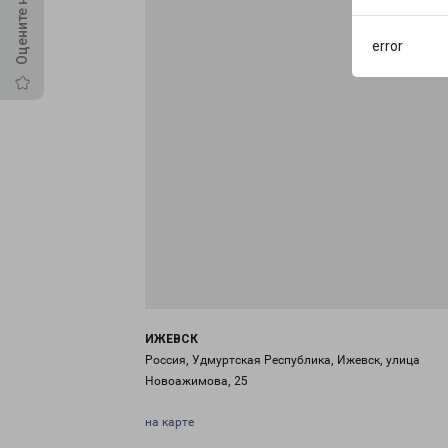
error
ИЖЕВСК
Россия, Удмуртская Республика, Ижевск, улица
Новоажимова, 25
на карте