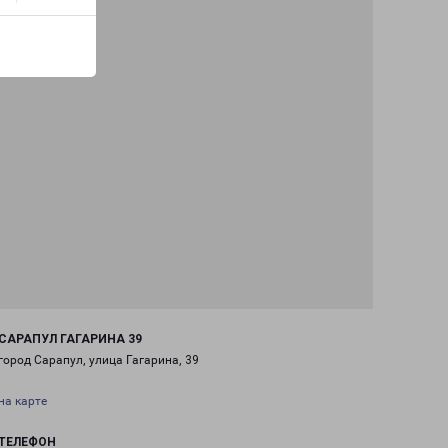
САРАПУЛ ГАГАРИНА 39
город Сарапул, улица Гагарина, 39
на карте
ТЕЛЕФОН