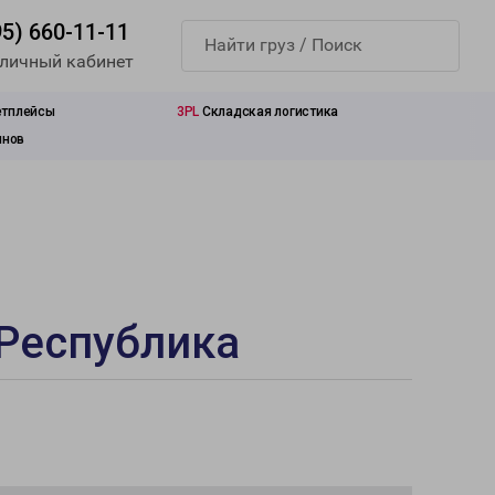
95) 660-11-11
 личный кабинет
етплейсы
3PL
Складская логистика
инов
 Республика