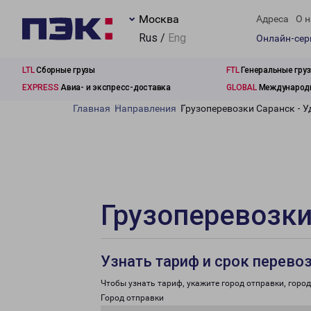
Москва
Адреса
О н
Rus /
Eng
Онлайн-се
LTL
Сборные грузы
FTL
Генеральные гру
EXPRESS
Авиа- и экспресс-доставка
GLOBAL
Международн
Главная
Направления
Грузоперевозки Саранск - 
Грузоперевозки
Узнать тариф и срок перево
Чтобы узнать тариф, укажите город отправки, город 
Город отправки