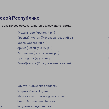
ской Республике
тавка грузов осуществляется в следующие города:
Курджиново (Урупский р-н)
Красный Курган (Малокарачаевский р-н)
Хабез (Хабезский р-н)
Архыз (Зеленчукский р-н)
Исправная (Зеленчукский р-н)
Преградная (Урупский р-н)
Усть-Джегута (Усть-Джегутинский р-н)
Элиста - Самарская область
Старый Оскол - Грузия
Михайловка - Белгородская область
Омск - Котайкская область
ть
Бугульма - Таджикистан