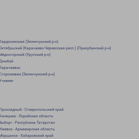
Кардоникская (Зеленчукский р-н)
Октябрьский (Карачаево-Черкесская респ.) (Прикубанский р-н)
Медногорский (Урупский р-н)
Домбай
Карачаевск
Сторожевая (Зеленчукский р-н)
Учкекен
Прохладный - Ставропольский край
Кинешма - Лорийская область
Выборг - Республика Татарстан
Ижевск - Армавирская область
Моршанск - Хабаровский край