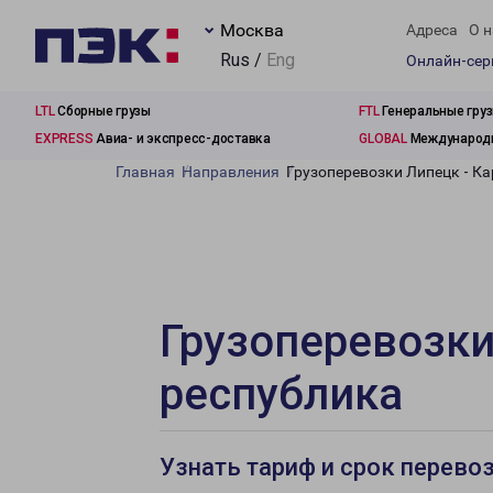
Москва
Адреса
О н
Rus /
Eng
Онлайн-се
LTL
Сборные грузы
FTL
Генеральные гру
EXPRESS
Авиа- и экспресс-доставка
GLOBAL
Международн
Главная
Направления
Грузоперевозки Липецк - К
Грузоперевозки
республика
Узнать тариф и срок перево