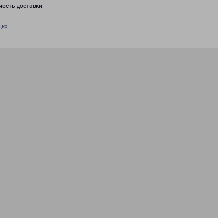
мость доставки.
цк»