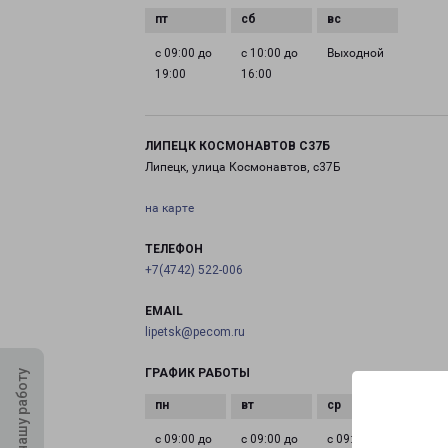
с 09:00 до
с 10:00 до
Выходной
19:00
16:00
ЛИПЕЦК КОСМОНАВТОВ С37Б
Липецк, улица Космонавтов, с37Б
на карте
ТЕЛЕФОН
+7(4742) 522-006
EMAIL
lipetsk@pecom.ru
ГРАФИК РАБОТЫ
Оцените нашу работу
с 09:00 до
с 09:00 до
с 09:00 до
с 09:0