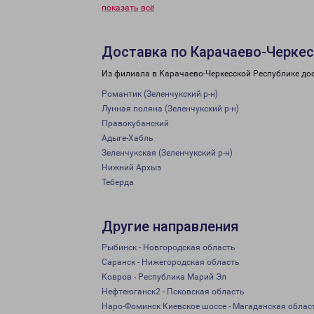
показать всё
Доставка по Карачаево-Черкес
Из филиала в Карачаево-Черкесской Республике дос
Романтик (Зеленчукский р-н)
Лунная поляна (Зеленчукский р-н)
Правокубанский
Адыге-Хабль
Зеленчукская (Зеленчукский р-н)
Нижний Архыз
Теберда
Другие направления
Рыбинск - Новгородская область
Саранск - Нижегородская область
Ковров - Республика Марий Эл
Нефтеюганск2 - Псковская область
Наро-Фоминск Киевское шоссе - Магаданская облас