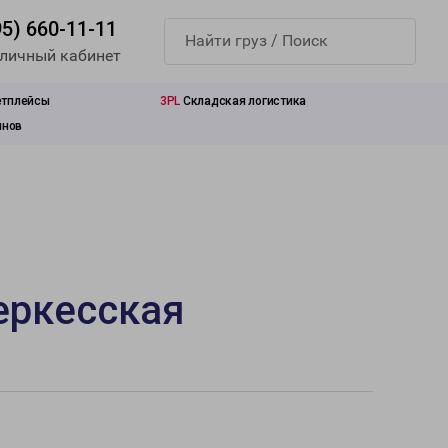
95) 660-11-11
 личный кабинет
етплейсы
3PL
Складская логистика
инов
еркесская