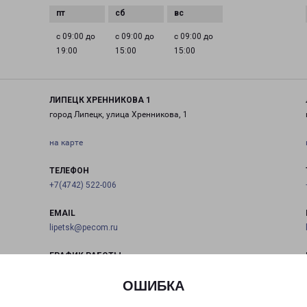
с 09:00 до
с 09:00 до
с 09:00 до
19:00
15:00
15:00
ЛИПЕЦК ХРЕННИКОВА 1
город Липецк, улица Хренникова, 1
на карте
ТЕЛЕФОН
+7(4742) 522-006
EMAIL
lipetsk@pecom.ru
ГРАФИК РАБОТЫ
ОШИБКА
0 до
с 09:00 до
с 09:00 до
с 09:00 до
с 09:00 до