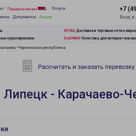
+7 (4
ас
Услуги
Перевозчикам
Вход в
рвисы
Документы
Акции
зы
RETAIL
Доставка в торговые сети и марк
ые грузоперевозки
EASYWAY
Логистика для интернет-магаз
арачаево-Черкесская республика
Рассчитать и заказать перевозку
 Липецк - Карачаево-Ч
зки