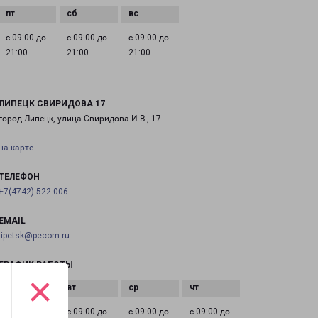
с 09:00 до
с 09:00 до
с 09:00 до
21:00
21:00
21:00
ЛИПЕЦК СВИРИДОВА 17
город Липецк, улица Свиридова И.В., 17
на карте
ТЕЛЕФОН
+7(4742) 522-006
EMAIL
lipetsk@pecom.ru
ГРАФИК РАБОТЫ
×
с 09:00 до
с 09:00 до
с 09:00 до
с 09:00 до