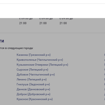
21:00
21:00
21:00
21:00
с 09:00 до
с 09:00 до
с 09:00 до
21:00
21:00
21:00
ти
тся в следующие города:
Казинка (Грязинский р-н)
Кривополянье (Чаплыгинский р-н)
Кузьминские Отвержки (Липецкий р-н)
Сырское (Липецкий р-н)
Дубовое (Чаплыгинский р-н)
Ленино (Липецкий р-н)
Гнилуша (Задонский р-н)
Данков (Данковский р-н)
Доброе (Добровский р-н)
Красное (Краснинский р-н)