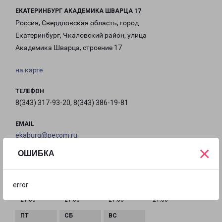
ЕКАТЕРИНБУРГ АКАДЕМИКА ШВАРЦА 17
Россия, Свердловская область, город
Екатеринбург, Чкаловский район, улица
Академика Шварца, строение 17
на карте
ТЕЛЕФОН
8(343) 317-93-20, 8(343) 386-19-81
EMAIL
ekaburg@pecom.ru
×
ОШИБКА
ГРАФИК РАБОТЫ
error
с 10:00 до
с 10:00 до
с 10:00 до
с 10:00 до
21:00
21:00
21:00
21:00