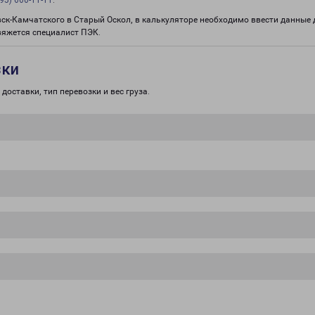
95) 660-11-11
.
вск-Камчатского в Старый Оскол, в калькуляторе необходимо ввести данные 
вяжется специалист ПЭК.
зки
доставки, тип перевозки и вес груза.