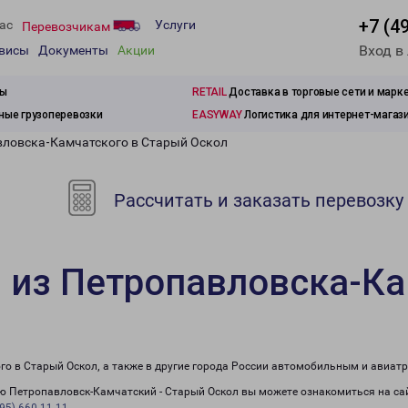
+7 (4
ас
Услуги
Перевозчикам
Вход в
рвисы
Документы
Акции
зы
RETAIL
Доставка в торговые сети и марк
ые грузоперевозки
EASYWAY
Логистика для интернет-магаз
вловска-Камчатского в Старый Оскол
Рассчитать и заказать перевозку
 из Петропавловска-Ка
го в Старый Оскол, а также в другие города России автомобильным и авиат
 Петропавловск-Камчатский - Старый Оскол вы можете ознакомиться на сай