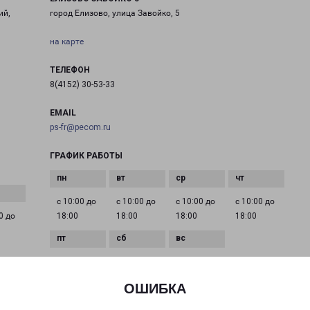
ий,
город Елизово, улица Завойко, 5
на карте
ТЕЛЕФОН
8(4152) 30-53-33
EMAIL
ps-fr@pecom.ru
ГРАФИК РАБОТЫ
с 10:00 до
с 10:00 до
с 10:00 до
с 10:00 до
0 до
18:00
18:00
18:00
18:00
с 10:00 до
с 11:00 до
Выходной
18:00
15:00
ОШИБКА