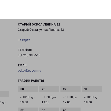
СТАРЫЙ ОСКОЛ ЛЕНИНА 22
Старый Оскол, улица Ленина, 22
на карте
ТЕЛЕФОН
8(4725) 390-515
EMAIL
oskol@pecom.ru
ГРАФИК РАБОТЫ
с 10:00 до
с 10:00 до
с 10:00 до
с 10:00 до
0 до
19:00
19:00
19:00
19:00