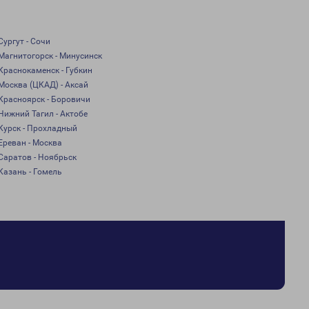
Сургут - Сочи
Магнитогорск - Минусинск
Краснокаменск - Губкин
Москва (ЦКАД) - Аксай
Красноярск - Боровичи
Нижний Тагил - Актобе
Курск - Прохладный
Ереван - Москва
Саратов - Ноябрьск
Казань - Гомель