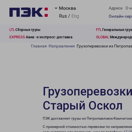
Москва
Адреса
О н
Rus /
Eng
Онлайн-се
LTL
Сборные грузы
FTL
Генеральные гру
EXPRESS
Авиа- и экспресс-доставка
GLOBAL
Международн
Главная
Направления
Грузоперевозки из Петропа
Грузоперевозки
Старый Оскол
ПЭК доставляет грузы из Петропавловск-Камчатско
С примерной стоимостью перевозки по направлению