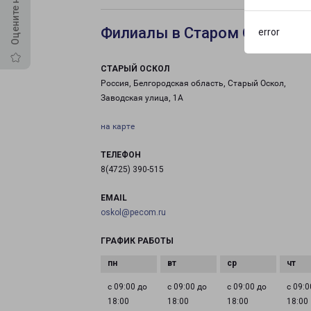
Филиалы в Старом Осколе
error
СТАРЫЙ ОСКОЛ
Россия, Белгородская область, Старый Оскол,
Заводская улица, 1А
на карте
ТЕЛЕФОН
8(4725) 390-515
EMAIL
oskol@pecom.ru
ГРАФИК РАБОТЫ
с 09:00 до
с 09:00 до
с 09:00 до
с 09:0
18:00
18:00
18:00
18:00