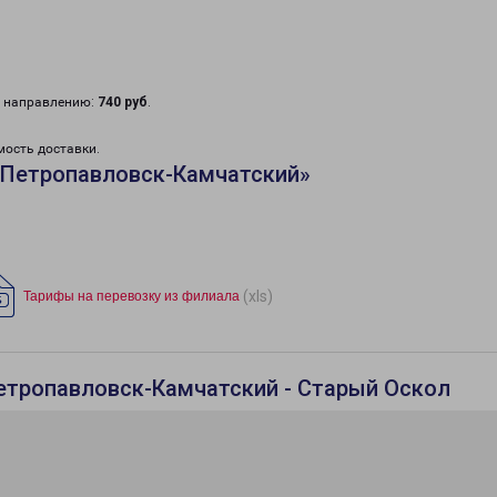
у направлению:
740 руб
.
мость доставки.
«Петропавловск-Камчатский»
(xls)
Тарифы на перевозку из филиала
етропавловск-Камчатский - Старый Оскол