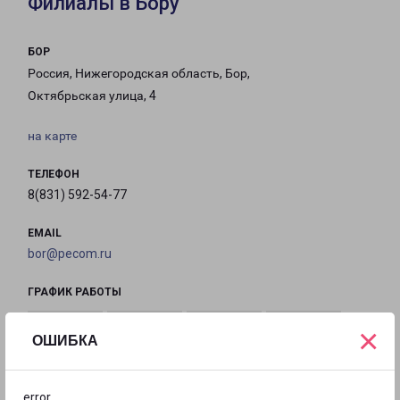
Филиалы в Бору
БОР
Россия, Нижегородская область, Бор,
Октябрьская улица, 4
на карте
ТЕЛЕФОН
8(831) 592-54-77
EMAIL
bor@pecom.ru
ГРАФИК РАБОТЫ
×
ОШИБКА
с 09:00 до
с 09:00 до
с 09:00 до
с 09:00 до
18:00
18:00
18:00
18:00
error